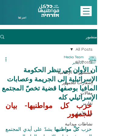
اختر لغة
منشور
All Posts
Media Team
All Posts
22 يناير
آن الأوان كي تنظر الحكومة
المنشورات الإعلامية
الإسرائيلية إلى الجريمة وعصابات
إشعارات للجمهور
المافيا بوصفها قضية تخصّ المجتمع
مقالات
الإسرائيلي كله
تقارير
حزب كل مواطنيها- بيان 
للجمهور 
في الأخبار
نشاطات ميدانية
حزب 
كلّ مواطنيها
 يشدّ على أيدي المجتمع 