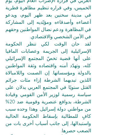
العربي في قراره الإضراب العام اليوم، يوم 
الخميس، وفي قراره تنظيم مظاهرة قطرية 
في مدينة سخنين بعد ظهر اليوم، ويدعو 
أعضاءه وأصدقاءه ومؤيّديه إلى المشاركة 
في المظاهرة ودعم نضال المواطنين وحقهم 
في الأمن الشخصي والاقتصادي.
لقد حان الوقت لكي تنظر الحكومة 
الإسرائيلية إلى الجريمة وعصابات المافيا 
على أنها قضية تخصّ المجتمع الإسرائيلي 
كله، وتهدّد أمنه واقتصاده وثقة المواطنين 
بالدولة ومؤسساتها. إن الصمت واللامبالاة 
اللذين تبديهما الشرطة إزاء مئات جرائم 
القتل سنويًا في المجتمع العربي يدلان على 
سياسة رسمية لوزير الأمن القومي وقيادة 
الشرطة، بدوافع عنصرية وقومية ضد 20% 
من مواطني دولة إسرائيل. وهذا وحده سبب 
كافٍ للمطالبة بإسقاط الحكومة الحالية 
واستبدالها، إلى جانب أسباب أخرى بات من 
الصعب حصرها.