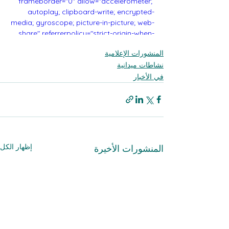
frameborder="0" allow="accelerometer; 
autoplay; clipboard-write; encrypted-
media; gyroscope; picture-in-picture; web-
share" referrerpolicy="strict-origin-when-
cross-origin" allowfullscreen></iframe>
المنشورات الإعلامية
نشاطات ميدانية
في الأخبار
إظهار الكل
المنشورات الأخيرة