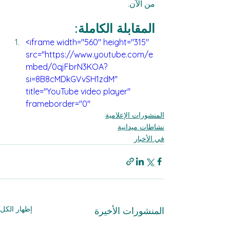
من الآن.
المقابلة الكاملة:
<iframe width="560" height="315" 
src="https://www.youtube.com/e
mbed/0qjFbrN3KOA?
si=8B8cMDkGVvSH1zdM" 
title="YouTube video player" 
frameborder="0" 
المنشورات الإعلامية
allow="accelerometer; autoplay; 
نشاطات ميدانية
clipboard-write; encrypted-
في الأخبار
media; gyroscope; picture-in-
picture; web-share" 
referrerpolicy="strict-origin-when-
cross-origin" allowfullscreen>
</iframe>
إظهار الكل
المنشورات الأخيرة