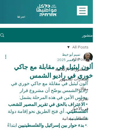
اختر لغة
منشور
All Posts
تميم أبو خيط
All Posts
17 نوفمبر 2025
ألون ليئيل في مقابلة مع جاكي
المنشورات الإعلامية
خوري في راديو الشمس
إشعارات للجمهور
ألون ليئيل في مقابلة مع جاكي خوري في 
مقالات
راديو الشمس يوضّح أن مشروع قرار 
مجلس الأمن في هذه المرحلة يشمل:
تقارير
• 
الاعتراف بالحق في تقرير المصير للشعب 
في الأخبار
الفلسطيني
، أي فتح الطريق نحو إقامة دولة 
فلسطينية
نشاطات ميدانية
.• 
بدء حوار بين إسرائيل والفلسطينيين
 ابتداءً 