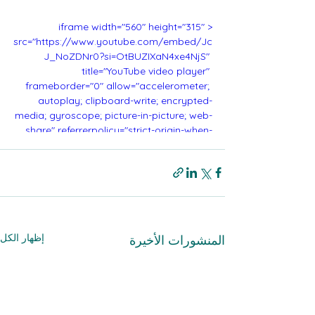
<iframe width="560" height="315" 
src="https://www.youtube.com/embed/Jc
J_NoZDNr0?si=OtBUZIXaN4xe4NjS" 
title="YouTube video player" 
frameborder="0" allow="accelerometer; 
autoplay; clipboard-write; encrypted-
media; gyroscope; picture-in-picture; web-
share" referrerpolicy="strict-origin-when-
cross-origin" allowfullscreen></iframe>
إظهار الكل
المنشورات الأخيرة