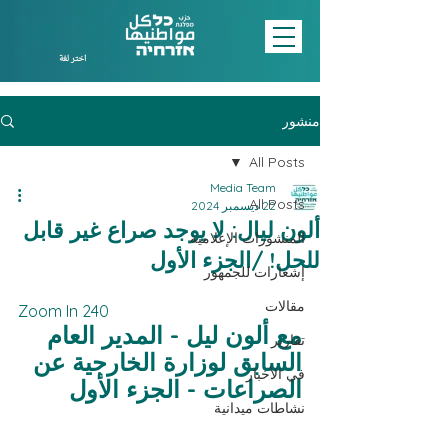
اختر لغة
منشور
All Posts
Media Team
All Posts
22 ديسمبر 2024
ألون ليال: لا يوجد صراع غير قابل
المنشورات الإعلامية
للحل! /الجزء الأول
إشعارات للجمهور
مقالات
Zoom In 240 
مع ألون ليل - المدير العام 
تقارير
السابق لوزارة الخارجية عن 
في الأخبار
الصراعات - الجزء الأول
نشاطات ميدانية