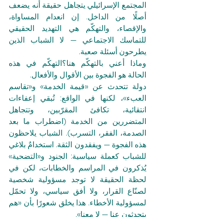
المجتمع الإسرائيلي يتجاهل حقيقة أنه يضعف 
أصلًا من الداخل. إن انعدام المساواة، 
والإقصاء، والتهكّم هي التهديد الحقيقي 
للتماسك الاجتماعي — لا الشباب الذين 
يطرحون أسئلة صعبة.
وماذا أعني بالتهكّم هنا؟التهكّم في هذه 
الحالة هو الفجوة بين الأقوال والأفعال.
دولة تتحدث عن «قيمة الخدمة» و«تقاسم 
العبء»، لكنها في الواقع: تُبقي إعفاءات 
انتقائية، تكافئ المقرّبين، وتتجاهل 
المتضررين من الخدمة (اضطراب ما بعد 
الصدمة، الفقر، التسرب). الشباب يلاحظون 
هذه الفجوة — ويفقدون الثقة. استخدامٌ بلاغي 
للشباب كعملة سياسية: الجنود و«التضحية» 
يُذكرون في المراسم والخطابات، لكن في 
لحظة الحقيقة لا توجد مسؤولية شخصية 
لصنّاع القرار، ولا أفق سياسي، ولا تحمّل 
لمسؤولية الأخطاء. هذا يخلق شعورًا بأن «هم 
يتحدثون عنا — لا معنا».