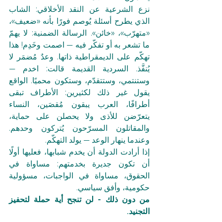
نزع الشرعية عن النقد الأخلاقي: الشاب 
الذي يطرح أسئلة يُوصم فورًا بأنه «ضعيف»، 
«متهرّب»، «خائن». الرسالة الضمنية: لا يهمّ 
ما تشعر به أو تفكّر فيه — اصمت وخَدِم! هذا 
تهكّم على الديمقراطية ذاتها. وعدٌ مُضمَر لا 
يُنفَّذ. السردية القديمة قالت: اخدم — 
وستنتمي، وستتقدّم، وستكون محميًا. الواقع 
يقول غير ذلك لكثيرين: الأطراف تبقى 
أطرافًا، العرب يبقون مُقصَين، النساء 
يتعرّضن للأذى ولا يحصلن على حماية، 
والمقاتلون المسرّحون يُتركون وحدهم. 
وعندما ينهار الوعد — يولد التهكّم.
إذا أرادت الدولة أن يخدم شبابها، فعليها أولًا 
أن تكون جديرة بخدمتهم: مساواة في 
الحقوق، مساواة في الواجبات، مسؤولية 
حكومية، وأفق سياسي.
من دون ذلك - لن تنجح أية حملة لتحفيز 
التجنيد.