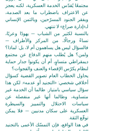
مجتمعًا يُقدّس الخدمة العسكرية، لكنه يعجز 
عن الاعتراف باضطراب ما بعد الصدمة، 
وبفقر الجنود المسرّحين، وبالثمن الإنساني 
لـ«إدارة صراع» لا تنتهي.
بالنسبة لكثير من الشباب — يهودًا وعربًا، 
نساءً ورجالًا، من المركز والأطراف — 
فالسؤال ليس هل يساهمون أم لا، بل: لماذا؟ 
ولمن؟ هل يُطلب منهم الدفاع عن مجتمع 
ديمقراطي متساوٍ، أم أن يكونوا جدار حماية 
لنظام يكرّس الإقصاء والعنف والفجوات؟
يحاول الخطاب العام تصوير القضية كسؤال 
أخلاقي شخصي: «التجنيد أو عدمه». لكن هذا 
سؤال سياسي بامتياز. طالما أن الخدمة غير 
متساوية، وطالما أنها غير منفصلة عن 
سياسات الاحتلال والتمييز والسيطرة 
العسكرية على سكان مدنيين — فلا يمكن 
توقّع الثقة.
في هذا الواقع، فإن التمسّك الأعمى بالتجنيد 