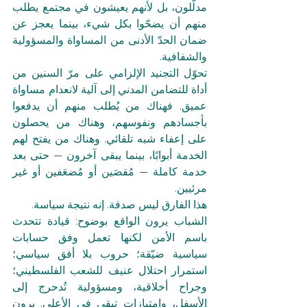
مدلَّلون، بل لأنهم يعيشون في مجتمع يطلب 
منهم أن يضحّوا بكل شيء، بينما يعجز عن 
ضمان الحدّ الأدنى من المساواة والمسؤولية 
والشفافية.
تحوّل التجنيد الإلزامي على مرّ السنين من 
أداة للتضامن المدني إلى آلية لانعدام مساواة 
عميق. فهناك من يُطلب منهم أن يدفعوا 
بأجسادهم ونفوسهم، وهناك من يحصلون 
على إعفاء شبه تلقائي. وهناك من يفتح لهم 
الخدمة أبوابًا، بينما يبقى آخرون — حتى بعد 
خدمة كاملة — مُقصَين أو مُضعَفين أو غير 
مرئيين.
هذا الفارق ليس صدفة. إنه نتيجة سياسة.
الشباب يرون الواقع بوضوح: قيادة تتحدث 
باسم الأمن لكنها تعمل وفق حسابات 
سياسية ضيّقة؛ حروب بلا أفق سياسي؛ 
استمرار احتلال عنيف للشعب الفلسطيني؛ 
وجراح أخلاقية، ومسؤولية تُدحرج إلى 
الأسفل، وامتيازات تبقى في الأعلى. يرون 