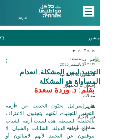
اختر لغة
منشور
All Posts
وردة سعدة
All Posts
27 ديسمبر 2025
التجنيد ليس المشكلة. انعدام
المنشورات الإعلامية
المساواة هو المشكلة
إشعارات للجمهور
بقلم: د. وردة سعدة
مقالات
في إسرائيل يحبّون الحديث عن «أزمة 
تقارير
التحفيز للتجنيد»، لكنهم يتجنبون الاعتراف 
في الأخبار
بالحقيقة البسيطة: هذه ليست أزمة الشباب 
نشاطات ميدانية
— بل أزمة الدولة. الشابات والشبان لا 
يتوقفون عن التجنيد لأنهم لامبالون أو 