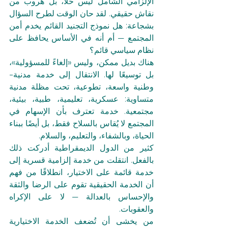
الإلزامي الشامل ليس حلًا، بل هروب من 
نقاش حقيقي. لقد حان الوقت لطرح السؤال 
بشجاعة: هل نموذج التجنيد القائم يخدم أمن 
المجتمع — أم أنه في الأساس يحافظ على 
نظام سياسي قائم؟
هناك بديل ممكن، وليس «إلغاءً للمسؤولية»، 
بل توسيعًا لها. الانتقال إلى خدمة مدنية–
وطنية واسعة، تطوعية، تحت مظلة مدنية 
متساوية: عسكرية، تعليمية، طبية، بيئية، 
مجتمعية. خدمة تعترف بأن الإسهام في 
المجتمع لا يُقاس بالسلاح فقط، بل أيضًا ببناء 
الحياة، وبالشفاء، والتعليم، والسلام.
كثير من الدول الديمقراطية أدركت ذلك 
بالفعل. انتقلت من خدمة إلزامية قسرية إلى 
خدمة قائمة على الاختيار، انطلاقًا من فهم 
أن الخدمة الحقيقية تقوم على الرضا والثقة 
والإحساس بالعدالة — لا على الإكراه 
والعقوبات.
من يخشى أن تُضعف الخدمة الاختيارية 