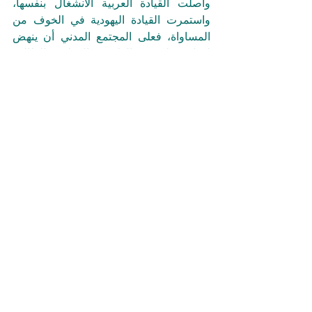
واصلت القيادة العربية الانشغال بنفسها، 
واستمرت القيادة اليهودية في الخوف من 
المساواة، فعلى المجتمع المدني أن ينهض 
ليحل محلهم — الطبيبة والمعلمة، الطالب 
والمبدع، الإنسان الذي يعمل مع جاره بلا 
جدران ولا خوف. هؤلاء هم ممثلو مستقبل 
إسرائيل. هم الذين سيكتبون لغتها الجديدة: 
لغة المواطَنة المتساوية، الحياة المشتركة، 
والثقة المتبادلة.
المستقبل قد بدأ بالفعل، وهو ينتظر فقط من 
يجرؤ على مناداته باسمه — حتى وإن كان 
ذلك في مواجهة أصدقائه الرافضين 
للمستقبل.