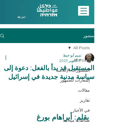
اختر لغة
منشور
All Posts
تميم أبو خيط
All Posts
17 أكتوبر 2025
المستقبل قد بدأ بالفعل: دعوة إلى
المنشورات الإعلامية
سياسة مدنية جديدة في إسرائيل
إشعارات للجمهور
مقالات
تقارير
في الأخبار
بقلم: أبراهام بورغ
نشاطات ميدانية