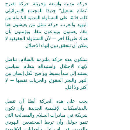
حركة مدنية واسعة وجريئة. حركة تقترح 
"نظام تشغيل" جديدًا للمجتمع الإسرائيلي 
كله، قائمًا على المساواة المدنية الكاملة بين 
اليهود والعرب. حركة تمثل من يعيشون هنا 
معًا، يعملون ويبدعون معًا، ويؤمنون بأن 
هناك طريقًا آخر — لأن المساواة الحقيقية لا 
يمكن أن تتحقق دون إنهاء الاحتلال.
ستكون هذه حركة ملتزمة بالسلام، تناضل 
لإنهاء الاحتلال واستبداله بنظام سياسي 
يستند إلى مبدأ بسيط وواضح: لكل إنسان بين 
النهر والبحر الحقوق والحريات نفسها — لا 
أكثر ولا أقل.
يجب على هذه الحركة أيضًا أن تتصل 
بالديناميكيات الإقليمية الجديدة، وأن تكون 
شريكة في مبادرات السلام والمصالحة التي 
تنمو حولنا، وأن تربط المجتمعين اليهودي 
والعربي في إسرائيل بالعمليات الإقليمية 