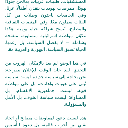
المستشفيات، طبيبات عربيات يعالجن جنودًا 
يهودًا، ممرضات يهوديات ينقذن أطفالًا عربًا، 
وفي الجامعات باحثون وطلاب من كل 
الفئات يعملون معًا. وفي المنصات الثقافية 
والمطابخ، تُنسج شراكة حياة يومية. هكذا 
تتكوّن مواطَنة إسرائيلية متساوية، منفتحة 
وشاملة — لا بفضل السياسة، بل رغمها. 
الحياة تسبق السياسة، اليهودية والعربية معًا.
في هذا الوضع لم يعد بالإمكان الهروب من 
التحدي. لقد حان الوقت للإعلان بصراحة: 
نحن بحاجة إلى سياسة جديدة. ليست سياسة 
تُبنى على هويات وإهانات، بل على مواطَنة 
قوية. ليست جماهيرية الانقسام، بل 
المساواة؛ ليست سياسة الخوف، بل الأمل 
والمسؤولية.
هذه ليست دعوة لمفاوضات مصالح أو اتحاد 
تقني بين أحزاب قائمة، بل دعوة لتأسيس 