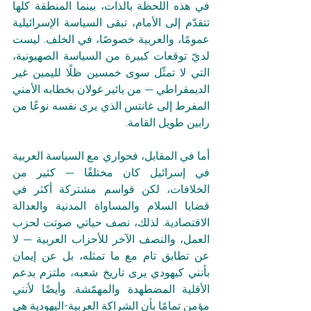
في هذه اللحظة بالذات، بينما المنطقة كلها 
تتقدّم إلى الأمام، تبقى السياسة الإسرائيلية 
عمومًا، والعربية خصوصًا، في الخلف. ليست 
لديّ توقعات كبيرة من السياسة الصهيونية، 
التي لا تمثّل سوى خمسين ظلًا لليمين غير 
الديمقراطي — من يائير غولان بخطابه الأمني 
المفرط إلى غانتس الذي يرى نفسه نوعًا من 
رابين طويل القامة.
أما في المقابل، فحواري مع السياسة العربية 
في إسرائيل كان مختلفًا — كثير من 
الخلافات، لكن قواسم مشتركة أكثر في 
قضايا السلام والمساواة المدنية والعدالة 
الاقتصادية. لذلك، نصف حياتي صوتت لحزب 
العمل، والنصف الآخر للأحزاب العربية — لا 
عن تطابق تام مع ما تمثله، بل عن إيمان 
بأنني كيهودي يرى تاريخ شعبه، ملتزم بدعم 
الأقلية المضطهدة والمهمّشة. وأيضًا لأنني 
مؤمن تمامًا بأن الشراكة العربية-اليهودية هي 