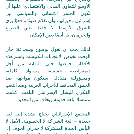
الأوسع للتعاون المدني والاقتصادي. عليها أن 
تكون الجسر الإنساني والسياسي بين 
إسرائيل وجيرانها، وأن تقدّم صوتًا واقعيًا يرى 
الشرق الأوسط لا فقط بعين الصراع 
والحرمان، بل أيضًا بعين الإمكان.
لذلك يجب أن نقول بوضوح وشجاعة: حان 
الوقت لخوض الانتخابات للكنيست باسم هذه 
الأفكار. خوضها حتى النهاية من أجل 
ديمقراطية حقيقية، مساواة كاملة، 
ومسؤولية متبادلة. ستكون مواجهة ضد 
الجمود المحافظ للأحزاب العربية وضد التعب 
الفكري لليسار الإسرائيلي الباهت. كلاهما 
متمسك بلغة قديمة ويخاف من التجديد.
المجتمع الإسرائيلي يحتاج بشدة إلى لغة 
جديدة — لغة الشراكة لا الخصومة، الأمل لا 
اليأس، الحياة المشتركة لا جدران الخوف. إذا 