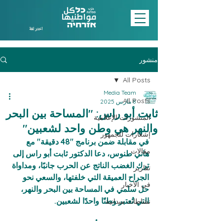
اختر لغة
منشور
All Posts
Media Team
All Posts
8 مارس 2025
ثابت أبو راس: "المساحة بين البحر
المنشورات الإعلامية
والنهر هي وطن واحد لشعبين"
إشعارات للجمهور
في مقابلة ضمن برنامج "48 دقيقة" مع 
مقالات
هاني طنوس، دعا الدكتور ثابت أبو راس إلى 
ترك الغضب الناتج عن الحرب جانبًا، ومداواة 
تقارير
الجراح العميقة التي خلفتها، والسعي نحو 
في الأخبار
حل سلمي في المساحة بين البحر والنهر، 
التي تُعتبر وطنًا واحدًا لشعبين.  
نشاطات ميدانية