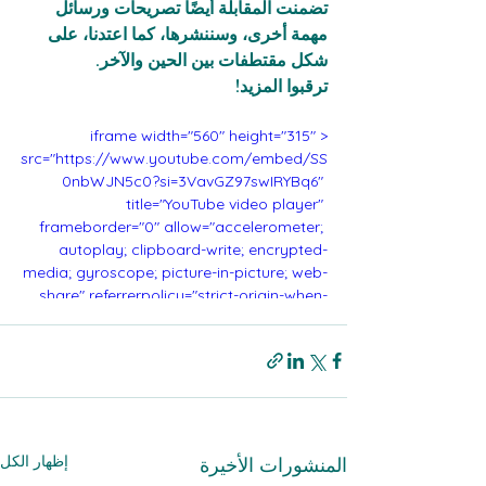
تضمنت المقابلة أيضًا تصريحات ورسائل 
مهمة أخرى، وسننشرها، كما اعتدنا، على 
شكل مقتطفات بين الحين والآخر.  
ترقبوا المزيد!
<iframe width="560" height="315" 
src="https://www.youtube.com/embed/SS
0nbWJN5c0?si=3VavGZ97swIRYBq6" 
title="YouTube video player" 
frameborder="0" allow="accelerometer; 
autoplay; clipboard-write; encrypted-
media; gyroscope; picture-in-picture; web-
share" referrerpolicy="strict-origin-when-
cross-origin" allowfullscreen></iframe>
إظهار الكل
المنشورات الأخيرة