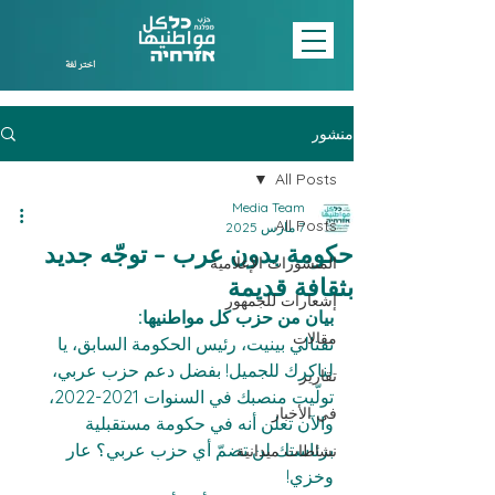
اختر لغة
منشور
All Posts
Media Team
All Posts
7 مارس 2025
حكومة بدون عرب – توجّه جديد
المنشورات الإعلامية
بثقافة قديمة
إشعارات للجمهور
بيان من حزب كل مواطنيها:
مقالات
نفتالي بينيت، رئيس الحكومة السابق، يا 
لناكرك للجميل! بفضل دعم حزب عربي، 
تقارير
تولّيت منصبك في السنوات 2021-2022، 
في الأخبار
والآن تعلن أنه في حكومة مستقبلية 
برئاستك لن تضمّ أي حزب عربي؟ عار 
نشاطات ميدانية
وخزي!  