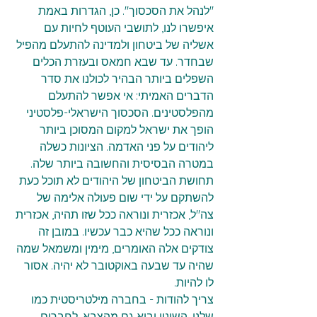
"לנהל את הסכסוך". כן, הגדרות באמת 
איפשרו לנו, לתושבי העוטף לחיות עם 
אשליה של ביטחון ולמדינה להתעלם מהפיל 
שבחדר. עד שבא חמאס ובעזרת הכלים 
השפלים ביותר הבהיר לכולנו את סדר 
הדברים האמיתי: אי אפשר להתעלם 
מהפלסטינים. הסכסוך הישראלי-פלסטיני 
הופך את ישראל למקום המסוכן ביותר 
ליהודים על פני האדמה. הציונות כשלה 
במטרה הבסיסית והחשובה ביותר שלה. 
תחושת הביטחון של היהודים לא תוכל כעת 
להשתקם על ידי שום פעולה אלימה של 
צה"ל, אכזרית ונוראה ככל שזו תהיה, אכזרית 
ונוראה ככל שהיא כבר עכשיו. במובן זה 
צודקים אלה האומרים, מימין ומשמאל שמה 
שהיה עד שבעה באוקטובר לא יהיה. אסור 
לו להיות.
צריך להודות - בחברה מילטריסטית כמו 
שלנו, השינוי יבוא גם מהצבא. לחברים 