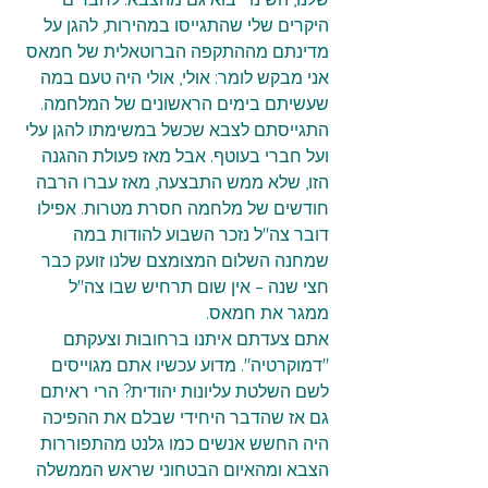
היקרים שלי שהתגייסו במהירות, להגן על 
מדינתם מההתקפה הברוטאלית של חמאס 
אני מבקש לומר: אולי, אולי היה טעם במה 
שעשיתם בימים הראשונים של המלחמה. 
התגייסתם לצבא שכשל במשימתו להגן עלי 
ועל חברי בעוטף. אבל מאז פעולת ההגנה 
הזו, שלא ממש התבצעה, מאז עברו הרבה 
חודשים של מלחמה חסרת מטרות. אפילו 
דובר צה"ל נזכר השבוע להודות במה 
שמחנה השלום המצומצם שלנו זועק כבר 
חצי שנה – אין שום תרחיש שבו צה"ל 
ממגר את חמאס.   
אתם צעדתם איתנו ברחובות וצעקתם 
"דמוקרטיה". מדוע עכשיו אתם מגוייסים 
לשם השלטת עליונות יהודית? הרי ראיתם 
גם אז שהדבר היחידי שבלם את ההפיכה 
היה החשש אנשים כמו גלנט מהתפוררות 
הצבא ומהאיום הבטחוני שראש הממשלה 