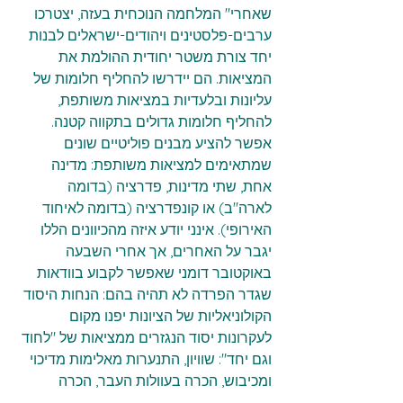
שאחרי" המלחמה הנוכחית בעזה, יצטרכו 
ערבים-פלסטינים ויהודים-ישראלים לבנות 
יחד צורת משטר יחודית ההולמת את 
המציאות. הם יידרשו להחליף חלומות של 
עליונות ובלעדיות במציאות משותפת, 
להחליף חלומות גדולים בתקווה קטנה. 
אפשר להציע מבנים פוליטיים שונים 
שמתאימים למציאות משותפת: מדינה 
אחת, שתי מדינות, פדרציה (בדומה 
לארה"ב) או קונפדרציה (בדומה לאיחוד 
האירופי). אינני יודע איזה מהכיוונים הללו 
יגבר על האחרים, אך אחרי השבעה 
באוקטובר דומני שאפשר לקבוע בוודאות 
שגדר הפרדה לא תהיה בהם: הנחות היסוד 
הקולוניאליות של הציונות יפנו מקום 
לעקרונות יסוד הנגזרים ממציאות של "לחוד 
וגם יחד": שוויון, התנערות מאלימות מדיכוי 
ומכיבוש, הכרה בעוולות העבר, הכרה 
בהבדלים ובצורך בנפרדוּת לאומית, 