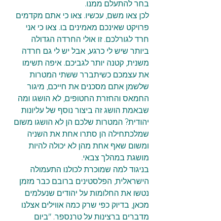
בחר להתעלם ממנו.
לכן צאו משם, עכשיו. צאו כי אתם מקדמים 
פרויקט שאינכם מאמינים בו. צאו כי אני 
חרד לגורלכם. זו אולי החרדה הגדולה 
ביותר שיש לי כרגע, אבל יש לי גם חרדה 
משנית, קטנה יותר לגביכם. איפה תשימו 
את עצמכם כשיתברר ששתי המטרות 
שלשמן אתם מסכנים את חייכם, מיגור 
החמאס והחזרת החטופים, לא הושגו ומה 
שבאמת הושג זה ביצור נוסף של עליונות 
יהודית? המטרות שלכם הן לא הושגו משום 
שמלכתחילה הן סתרו אחת את השניה 
ומשום שאף אחת מהן לא יכולה להיות 
מושגת במהלך צבאי.
בניגוד למה שמוכרת לכולנו התעמולה 
הישראלית, הפלסטינים ברובם כבר מזמן 
נטשו את החלומות על יהודים שנעלמים 
מכאן, בדיוק כפי שרק כמה אווילים אצלנו 
מדברים ברצינות על טרנספר. "ביום 