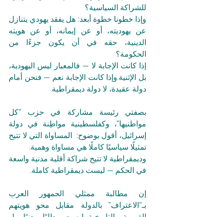
للشراكة السياسية؟
وإذا خطونا خطوة أبعد: هل يفقد يهودي يتنازل 
عن يهوديته، أو عن إيمانه، أو عن هويته 
الدينية، حقه في أن يكون جزءًا من 
الحكومة؟ 
إذا كانت الإجابة لا — فالمعيار ليس اليهودية، 
بل الإثنية.وإذا كانت الإجابة نعم — فنحن أمام 
دولة عقيدة، لا دولة ديمقراطية.
بصفتي رئيسة مشاركة في حزب “كل 
مواطنيها”، وكفلسطينية مواطِنة في دولة 
إسرائيل، أقول بوضوح:  المساواة التي لا تتيح 
تمثيلًا سياسيًا كاملًا هي مساواة وهمية.
وديمقراطية لا تتيح شراكة أقلية مدنية واسعة 
في الحكم — ليست ديمقراطية كاملة.
إن مطالبة ممثلي الجمهور العرب 
بـ“الاعتراف” بالدولة مقابل محو هويتهم 
القومية والتاريخية ليست مطلبًا مدنيًا، بل 