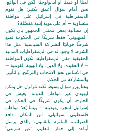
أمنيًا أو قيميًا أو أيديولوجيًا. لكن في الواقع، 
نحن أمام سؤال أعمق بكثير: هل تقوم 
الديمقراطية في إسرائيل على مواطنة 
متساوية — أم على هوية إثنية مُفَضَّلة؟
إن مطالبة بعض ممثلي الجمهور بأن يكون 
“الصهيوني” فقط شريكًا في الحكومة تضع 
شرطًا هوياتيًا للشراكة السياسية. مثل هذا 
الشرط لا وجود له في الديمقراطيات المدنية 
الحقيقية. ففي الديمقراطية، تكون المواطنة 
— لا العقيدة، ولا الدين، ولا الهوية القومية — 
هي الأساس لحق الانتخاب والترشّح، والتأثير، 
والمشاركة في الحكم.
وهنا يبرز سؤال بسيط لكنه مُزلزل: هل يمكن 
ليهودي غير مواطن للدولة، يعيش في 
الخارج، أن يكون شريكًا في الحكم في 
إسرائيل لمجرد يهوديته — بينما يُعدّ مواطن 
فلسطيني إسرائيلي، ابن المكان، دافع 
الضرائب، الملتزم بالقانون، والذي يرسل 
أبناءه إلى جهاز التعليم، “غير شرعي” 