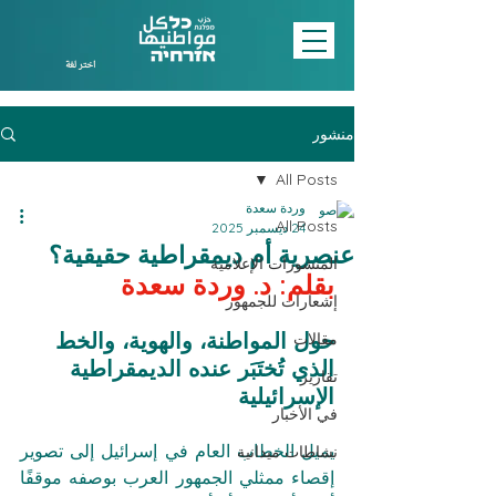
اختر لغة
منشور
All Posts
وردة سعدة
All Posts
24 ديسمبر 2025
عنصرية أم ديمقراطية حقيقية؟
المنشورات الإعلامية
بقلم: د. وردة سعدة
إشعارات للجمهور
حول المواطنة، والهوية، والخط 
مقالات
الذي تُختَبَر عنده الديمقراطية 
تقارير
الإسرائيلية
في الأخبار
يميل الخطاب العام في إسرائيل إلى تصوير 
نشاطات ميدانية
إقصاء ممثلي الجمهور العرب بوصفه موقفًا 