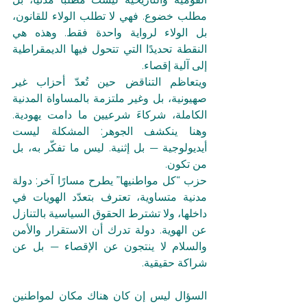
مطلب خضوع. فهي لا تطلب الولاء للقانون، 
بل الولاء لرواية واحدة فقط. وهذه هي 
النقطة تحديدًا التي تتحول فيها الديمقراطية 
إلى آلية إقصاء.
ويتعاظم التناقض حين تُعدّ أحزاب غير 
صهيونية، بل وغير ملتزمة بالمساواة المدنية 
الكاملة، شركاءَ شرعيين ما دامت يهودية. 
وهنا ينكشف الجوهر: المشكلة ليست 
أيديولوجية — بل إثنية. ليس ما تفكّر به، بل 
من تكون.
حزب “كل مواطنيها” يطرح مسارًا آخر: دولة 
مدنية متساوية، تعترف بتعدّد الهويات في 
داخلها، ولا تشترط الحقوق السياسية بالتنازل 
عن الهوية. دولة تدرك أن الاستقرار والأمن 
والسلام لا ينتجون عن الإقصاء — بل عن 
شراكة حقيقية.
السؤال ليس إن كان هناك مكان لمواطنين 