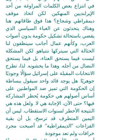
في انتزاع بعض الكلمات المراوغة من أحد 
الإيرلنديين المنهكين. لكن اتخاذ موقف 
ديمقراطي وشجاع؟ هذا فوق طاقاتهم. هنا 
وهناك يتحدثون عن الغباء السياسي الذي 
يقضي باستحالة تشكيل حكومة بدون أصوات 
العرب، وكأنهم عمال أجانب سينظفون لنا 
الحثالة التي سيتركها نتنياهو. لكن المشكلة 
ليست فيما يستحق العناء، بل فيما يستحق 
النضال من أجله. وهذا ما يخشونه. لذا، تطرح 
الانتخابات المقبلة على إسرائيل سؤالًا وجوديًا 
جوهريًا. هل يوجد قائد واحد سيقول ببساطة 
إن الحكومة التي تميز ضد المواطنين على 
أساس أصولهم هي حكومة يُحظر المشاركة 
فيها؟ حتى الآن، الإجابة هي لا. ولعل هذه هي 
النتيجة الأخطر لسنوات الاستقطاب. ليس أن 
اليمين المتطرف قد ترسخ، بل أن بقية 
الفزاعات "الديمقراطية" قد أصبحت مجرد 
خرافات ولم تعد موجودة.