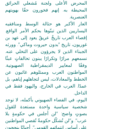
المحرض الأعلى ولجنة مُشعلي الحرائق 
المحيطة به. إنهم فخورون حقًا بهويتهم 
العنصرية. 
العار الأكبر هو حثالة الوسط ومنافقيه 
اليساريين الذين تبنّوها بحكم الأمر الواقع. 
إقصاء العرب تاريخٌ عريقٌ يعود إلى عهد بن 
غوريون، تاريخ "بدون حيروت وماكي". وورثه 
الجبناء الذين لا يجرؤون على التخلي عنه. 
نسمعهم مرارًا وتكرارًا يبنون تحالفاتٍ عبثًا 
وفقًا لمعايير الديمقراطية الصهيونية. 
المواطنون العرب وممثلوهم غائبون عن 
الخطط والمعادلات، ليس لتجاهلهم إياهم، بل 
عمدًا. العرب في الخارج، واليهود فقط في 
الداخل.
اليوم، في الفضاء الصهيوني بأكمله، لا توجد 
شخصية سياسية واحدة مستعدة للقول 
بصوتٍ واضح: "لن أجلس في حكومةٍ بلا 
عرب". و"لن تُشكّل حكومةٌ تُقصي المواطنين 
على أساس انتمائهم القومي". أحيانًا ينجحون 