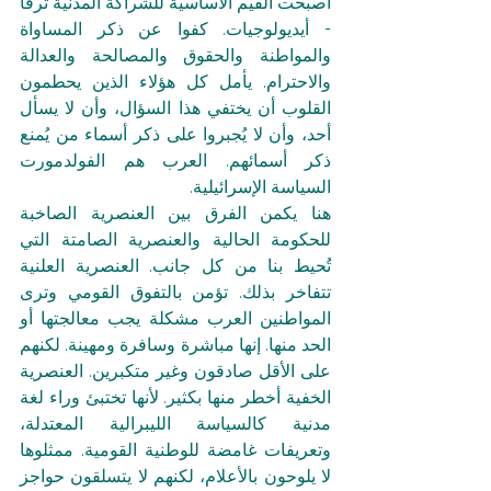
أصبحت القيم الأساسية للشراكة المدنية ترفًا 
- أيديولوجيات. كفوا عن ذكر المساواة 
والمواطنة والحقوق والمصالحة والعدالة 
والاحترام. يأمل كل هؤلاء الذين يحطمون 
القلوب أن يختفي هذا السؤال، وأن لا يسأل 
أحد، وأن لا يُجبروا على ذكر أسماء من يُمنع 
ذكر أسمائهم. العرب هم الفولدمورت 
السياسة الإسرائيلية.
هنا يكمن الفرق بين العنصرية الصاخبة 
للحكومة الحالية والعنصرية الصامتة التي 
تُحيط بنا من كل جانب. العنصرية العلنية 
تتفاخر بذلك. تؤمن بالتفوق القومي وترى 
المواطنين العرب مشكلة يجب معالجتها أو 
الحد منها. إنها مباشرة وسافرة ومهينة. لكنهم 
على الأقل صادقون وغير متكبرين. العنصرية 
الخفية أخطر منها بكثير. لأنها تختبئ وراء لغة 
مدنية كالسياسة الليبرالية المعتدلة، 
وتعريفات غامضة للوطنية القومية. ممثلوها 
لا يلوحون بالأعلام، لكنهم لا يتسلقون حواجز 