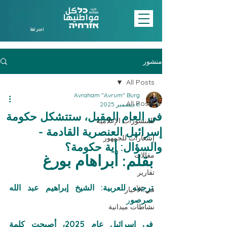
اختر لغة
منشور
All Posts
Avraham "Avrum" Burg
All Posts
6 ديسمبر 2025
في العام المقبل، ستتشكل حكومة
المنشورات الإعلامية
إسرائيل العنصرية القادمة -
إشعارات للجمهور
والسؤال: أية حكومة؟
مقالات
بقلم: أبراهام بورغ
تقارير
ترجمه للعربية: الشيخ إبراهيم عبد الله 
في الأخبار
صرصو
ر
نشاطات ميدانية
في إسرائيل عام 2025، أصبحت كلمة 