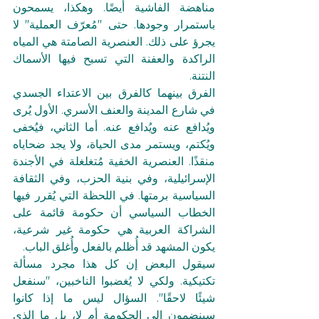
مناهضة الفاشية أيضًا. وهكذا، يسمحون 
باستمرار وجودها. حتى "مُعرّف العملية" لا 
يجرؤ على ذلك. العنصرية الصامتة هي المياه 
الراكدة والعفنة التي تسبح فيها الأسماك 
النتنة.
الفرق بينهما كالفرق بين الاعتداء الجسدي 
في شارع المدينة والعنف الأسري. الأول يُرى 
ويُدافع عنه ويُدافع عنه. أما الثاني، فيُخفى 
ويُكتم، ويستمر مدى الحياة، ولا يجد ضحاياه 
منقذًا. العنصرية الخفية مُتغلغلة في الأجندة 
الإسرائيلية، وفي بنية الحزب، وفي الثقافة 
السياسية برمتها. في اللحظة التي يُقرر فيها 
الخطاب السياسي أن حكومة قائمة على 
الشراكة العربية هي حكومة غير شرعية، 
يكون المشهد قد أُظلم بالفعل وأُغلق الباب.
سيقول البعض إن كل هذا مجرد مسألة 
تكتيكية. ولكي لا يُغضبوا الناخبين، "سنفعل 
شيئًا لاحقًا". السؤال ليس ما إذا كانوا 
سينضمون إلى الحكومة أم لا، بل ما الذي 