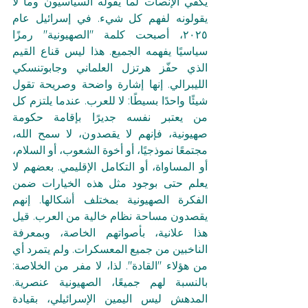
يكفي الإنصات لما يقوله السياسيون وما لا 
يقولونه لفهم كل شيء. في إسرائيل عام 
٢٠٢٥، أصبحت كلمة "الصهيونية" رمزًا 
سياسيًا يفهمه الجميع. هذا ليس قناع القيم 
الذي حفّز هرتزل العلماني وجابوتنسكي 
الليبرالي. إنها إشارة واضحة وصريحة تقول 
شيئًا واحدًا بسيطًا: لا للعرب. عندما يلتزم كل 
من يعتبر نفسه جديرًا بإقامة حكومة 
صهيونية، فإنهم لا يقصدون، لا سمح الله، 
مجتمعًا نموذجيًا، أو أخوة الشعوب، أو السلام، 
أو المساواة، أو التكامل الإقليمي. بعضهم لا 
يعلم حتى بوجود مثل هذه الخيارات ضمن 
الفكرة الصهيونية بمختلف أشكالها. إنهم 
يقصدون مساحة نظام خالية من العرب. قيل 
هذا علانية، بأصواتهم الخاصة، وبمعرفة 
الناخبين من جميع المعسكرات. ولم يتمرد أي 
من هؤلاء "القادة". لذا، لا مفر من الخلاصة: 
بالنسبة لهم جميعًا، الصهيونية عنصرية. 
المدهش ليس اليمين الإسرائيلي، بقيادة 