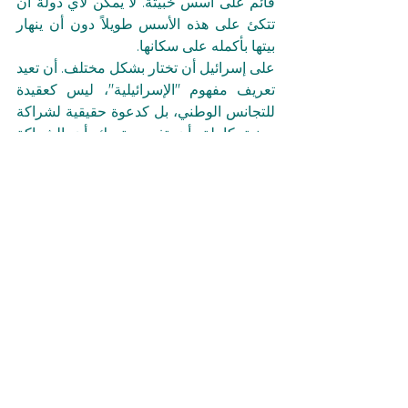
قائم على أسس خبيثة. لا يمكن لأي دولة أن 
تتكئ على هذه الأسس طويلاً دون أن ينهار 
بيتها بأكمله على سكانها.
على إسرائيل أن تختار بشكل مختلف. أن تعيد 
تعريف مفهوم "الإسرائيلية"، ليس كعقيدة 
للتجانس الوطني، بل كدعوة حقيقية لشراكة 
مدنية كاملة. أن تفهم وتدرك أن الشراكة 
اليهودية العربية هي مفتاح مستقبل أفضل، 
والاستقرار، والأخلاق السياسية. لكي يحدث 
هذا، لا بد من قول الجملة التي لم يجرؤ أحد 
على قولها بعد. دون لفّات أو دوران تكتيكي، 
ولكن باسم المبدأ الأساسي للمجتمع الحي. ما 
لم تُقل هذه الجملة، فسنسمي المرض باسمه 
الحقيقي. إن القلب النابض للصهيونية ٢٠٢٥ 
هو التمييز المُفسد. لا تعريف 
له سوى العنصرية.