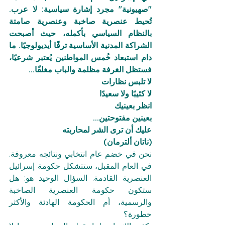
"صهيونية" مجرد إشارة سياسية: لا عرب. 
تُحيط عنصرية صاخبة وعنصرية صامتة 
بالنظام السياسي بأكمله، حيث أصبحت 
الشراكة المدنية الأساسية ترفًا أيديولوجيًا. ما 
دام استبعاد خُمس المواطنين يُعتبر شرعيًا، 
فستظل الغرفة مظلمة والباب مغلقًا...
لا تلبس نظارات
لا كئيبًا ولا سعيدًا
انظر بعينيك
بعينين مفتوحتين...
عليك أن ترى الشر لمحاربته
(ناتان ألترمان)
نحن في خضم عام انتخابي ونتائجه معروفة. 
في العام المقبل، ستتشكل حكومة إسرائيل 
العنصرية القادمة. السؤال الوحيد هو: هل 
ستكون حكومة العنصرية الصاخبة 
والرسمية، أم الحكومة الهادئة والأكثر 
خطورة؟