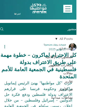
اختر لغة
منشور
All Posts
Tamim Abu khait
All Posts
25 يوليو 2025
كل الاحترام لماكرون – خطوة مهمة
المنشورات الإعلامية
على طريق الاعتراف بدولة
إشعارات للجمهور
فلسطينية في الجمعية العامة للأمم
مقالات
المتحدة
تقارير
حزب "كل مواطنيها" يهنئ الرئيس إيمانويل 
ماكرون وحكومة فرنسا على قرارهم 
في الأخبار
الاعتراف بدولة فلسطين ودفع فكرة حل 
نشاطات ميدانية
الدولتين – إسرائيل وفلسطين – من خلال 
إعلان رسمي سيُقام في الجمعية العامة 