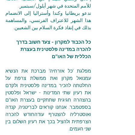
للأمم المتحدة في شهر أيلول/سبتمبر.
ندعو بريطانيا وكندا وأستراليا إلى الانضمام 
هذا الشهر للاعتراف الفرنسي، والمساهمة 
بذلك في إنقاذ فكرة السلام بين الشعبين.
כל הכבוד למקרון - צעד חשוב בדרך 
להכרה במדינה פלסטינית בעצרת 
הכללית של האו"ם
מפלגת 'כל אזרחיה' מברכת את הנשיא 
עמנואל מקרון ואת ממשלת צרפת על 
החלטתה להכיר במדינה פלסטינית ולקדם 
את רעיון שתי המדינות - ישראל ופלסטין 
בהצהרה חגיגית שתתקיים בעצרת האו"ם 
בספטמבר. אנחנו קוראים לבריטניה, קנדה 
ואוסטרליה להצטרף עודהחודש להכרה 
הצרפתית ולהציל בכך את רעיון השלום בין 
שני העמים. 