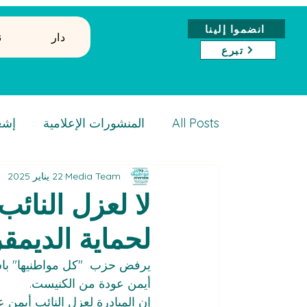
انضموا إلينا
دار
↓
تبرع
All Posts
المنشورات الإعلامية
إشع
Media Team
22 يناير 2025
لا لعزل النائ
لحماية الديمق
يرفض حزب  "كل مواطنيها" باش
أيمن عودة من الكنيست.
إن المبادرة لعزل النائب أيم