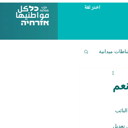
اختر لغة
اطات ميدانية
نعم
لنائب 
 تعديل 