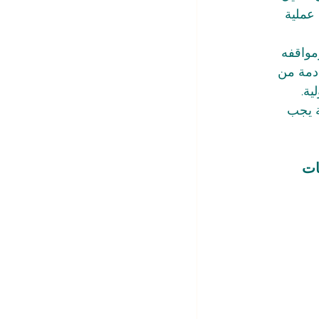
عملية 
واقفه 
ادمة من 
ية.
ة يجب 
ات 