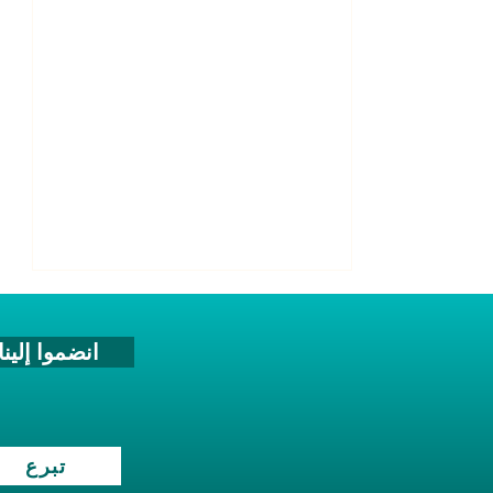
انضموا إلينا
تبرع
حزب جميع مواطنيها يدين الحادث