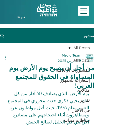
اختر لغة
منشور
All Posts
Media Team
All Posts
28 مارس 2025
من أجل أن يصبح يوم الأرض يوم
المنشورات الإعلامية
المساواة في الحقوق للمجتمع
إشعارات للجمهور
العربي!
مقالات
يوم الأرض، الذي يصادف 30 آذار من كل 
تقارير
عام، يحيي ذكرى حدث محوري في المجتمع 
العربي عام 1976، حيث قُتل مواطنون عرب 
في الأخبار
ومتظاهرون أثناء احتجاجهم على مصادرة 
نشاطات ميدانية
الأراضي في الجليل لصالح الجيش.  