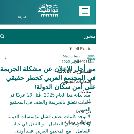
اختر لغة
منشور
All Posts
Media Team
All Posts
4 فبراير 2025
من أجل الإعلان عن مشكلة الجريمة
المنشورات الإعلامية
في المجتمع العربي كخطر حقيقي
إشعارات للجمهور
على أمن سكان الدولة!
مقالات
منذ بداية هذا العام 2025، قُتل 29 عربيًا في 
تقارير
أحداث تتعلق بالجريمة والعنف في المجتمع 
العربي.  
في الأخبار
لا توجد كلمات تصف فشل مؤسسات الدولة 
نشاطات ميدانية
والحكومة في التعامل – وبالفعل في غياب 
التعامل – مع المجتمع العربي. فقد أودى 