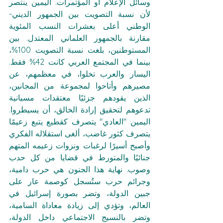
وسائل الإعلام أو المؤتمرات. اليمين ينتصر 
لأن نسبة التصويت بين الجمهور الديني-
الوطني أعلى بعشرات النسب المئوية 
مقارنة بالجمهور العلماني المعتدل. بين 
المستوطنين، بلغت نسبة التصويت 100%، 
بينما في المجتمع العربي كانت 42% فقط. 
اليسار والعرب تخلوا، في معظمهم، عن 
مصيرهم وأتاحوا لمجموعة من المجانين، 
الذين يقودهم جزئيًا معتقدات مسيانية 
تدعوهم لتحقيق إرادة الخالق، أن يسيطروا. 
اليمين "العادي" يتصرف كقطيع يتبع زعيمًا 
يتصرف كثور غاضب، ألغى استقلاله الفكري 
وأصبح أسيرًا لرغبات ونزوات زعيمه المتهم 
جنائيًا والمتورط في قضايا من كل حدب 
وصوب. نهاية هذا الجنون هي حرب دامية، 
وجرائم حرب ستُسجل كوصمة عار على 
جبين الدولة، وتضر بصورة إسرائيل في 
العالم، وتؤدي إلى زيادة معاداة السامية، 
وتضر بالنسيج الاجتماعي داخل الدولة، 