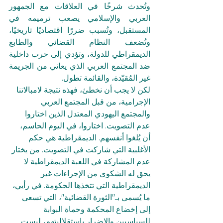
وتُحدث شرخًا في العلاقات مع الجمهور 
العربي والإسلامي يصعب ترميمه في 
المستقبل، وتُسبب ضررًا اقتصاديًا تاريخيًا، 
وتُضعف النظام القضائي والطابع 
الديمقراطي للدولة، وتؤدي إلى حرب داخلية 
ضد المجتمع العربي الذي يعاني من الجريمة 
غير المُقيّدة، والقائمة تطول.
لكن لا يجب أن نخطئ، فهذه نتيجة لامبالاتنا 
الإجرامية، من قبل المجتمع العربي 
والمجتمع اليهودي المعتدل الذين اختاروا 
عدم التصويت. اختاروا، في اليوم الحاسم، 
أن يُلغوا أنفسهم. الديمقراطية هي حكم 
الأغلبية التي شاركت في التصويت. من يختار 
عدم المشاركة في اللعبة الديمقراطية لا 
يحق له الشكوى من الإجراءات غير 
الديمقراطية التي تتخذها الحكومة. في رأيي، 
ما يُسمى بـ"الثورة القضائية"، التي تسعى 
إلى إخضاع المحكمة وحماة البوابة 
للسياسيين والإضرار باستقلاليتهم، ليست 