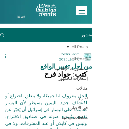
اختر لغة
منشور
All Posts
Media Team
All Posts
15 أبريل 2025
من أجل تغيير الواقع
المنشورات الإعلامية
كتب: جواد فرح
إشعارات للجمهور
مقالات
الحل معروف لنا جميعًا، ولا يتعلق باختراع أو 
تقارير
اكتشاف جديد. اليمين يسيطر لأن اليسار 
في الأخبار
صامت! على اليسار في إسرائيل أن يُعبّر عن 
نفسه ويُسمع صوته في صناديق الاقتراع، 
نشاطات ميدانية
وليس في كابلان أو عند المفترقات، ولا في 