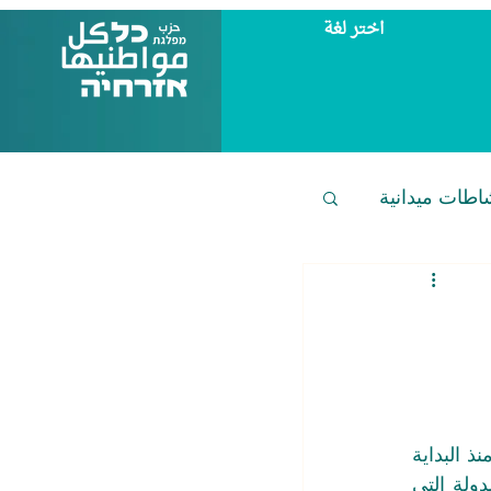
اختر لغة
اطات ميدانية
إقرار البناء في منطقة E1 على يد حكومة ימיןעלמלא هو نهاية الدولة اليهودية الديمقراطية. منذ البداية 
كان هذا مزيجًا ممكنًا مؤقتًا فقط بفضل الاعتماد على أغلبية يهودية، لكن الآن انتهى الأمر. الدولة التي 