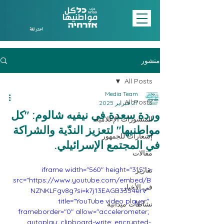
اختر لغة
منشور
All Posts
Media Team
All Posts
27 فبراير 2025
وردة سعدة في نيفيه شالوم: "كل
المنشورات الإعلامية
مواطنيها" لتعزيز الندّية والشراكة
إشعارات للجمهور
في المجتمع الإسرائيلي.
مقالات
<iframe width="560" height="315" 
تقارير
src="https://www.youtube.com/embed/B
في الأخبار
NZNKLFgv8g?si=k7j13EAGB3354erV" 
title="YouTube video player" 
نشاطات ميدانية
frameborder="0" allow="accelerometer; 
autoplay; clipboard-write; encrypted-