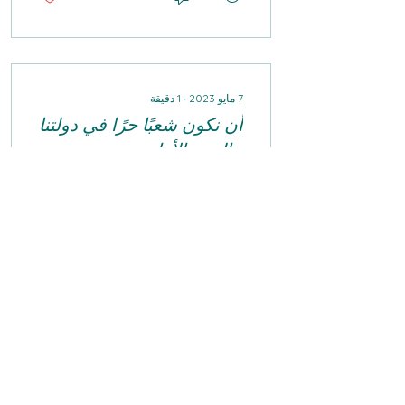
7 مايو 2023
∙
1
دقيقة
أن نكون شعبًا حرًا في دولتنا
- الجزء الأول
مقال لأنا غلمان، عضوة
مجلس حزب "كل مواطنيها"،
في "زمان يسرائيل" من يوم
8.5.23. لقراءة المقال كاملًا
اضغطوا هنا .
0
0
كلّ مواطنبها