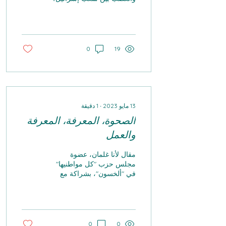
مؤخرا، تجرأ موشيه بوجي
يعالون، وزير الدفاع السابق،
على القول...
0
19
13 مايو 2023
∙
1
دقيقة
الصحوة، المعرفة، المعرفة
والعمل
مقال لأنا غلمان، عضوة
مجلس حزب "كل مواطنيها"
في "ألخسون"، بشراكة مع
أوريت يوشينسكي يوم
14.05.2023. نحن جميعًا جزء
من النسيج الاجتماعي، من...
0
0