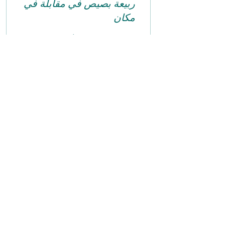
ربيعة بصيص في مقابلة في
مكان
ربيع بصيص، عضو مجلس
حزب "كل مواطنيها"، في
مقابلة في مكان يوم
17.12.2023
0
0
كلّ مواطنبها
بريد إلكتروني:
info@kolezrahea.org.il
هاتف:
052
5457
296