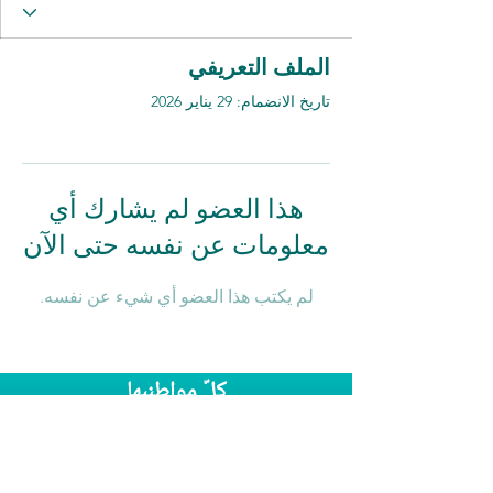
الملف التعريفي
تاريخ الانضمام: 29 يناير 2026
هذا العضو لم يشارك أي
معلومات عن نفسه حتى الآن
لم يكتب هذا العضو أي شيء عن نفسه.
كلّ مواطنبها
بريد إلكتروني:
info@kolezrahea.org.il
هاتف:
052
5457
296