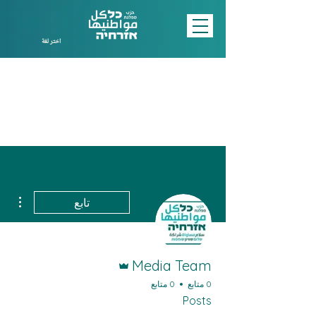
اختر لغة
مزيد
تابع
المسؤول
Media Team
0 متابع
0 متابع
Posts