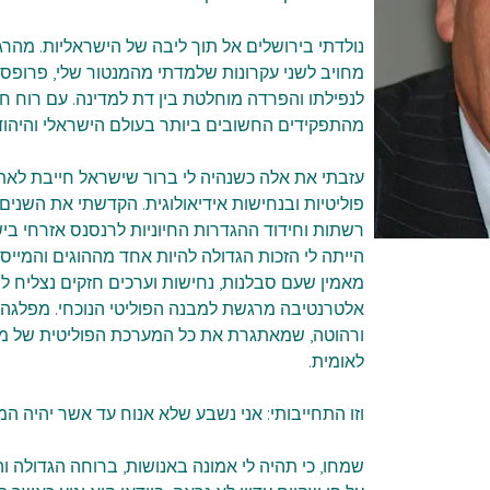
נולדתי בירושלים אל תוך ליבה של הישראליות. מהרגע
מחויב לשני עקרונות שלמדתי מהמנטור שלי, פרופסור
לנפילתו והפרדה מוחלטת בין דת למדינה. עם רוח חזק
מהתפקידים החשובים ביותר בעולם הישראלי והיהודי
עזבתי את אלה כשנהיה לי ברור שישראל חייבת לא
פוליטיות ובנחישות אידיאולוגית. הקדשתי את השנים 
רשתות וחידוד ההגדרות החיוניות לרנסנס אזרחי בי
הייתה לי הזכות הגדולה להיות אחד מההוגים והמייסד
מאמין שעם סבלנות, נחישות וערכים חזקים נצליח ל
אלטרנטיבה מרגשת למבנה הפוליטי הנוכחי. מפלגה א
ורהוטה, שמאתגרת את כל המערכת הפוליטית של מפל
לאומית.
וזו התחייבותי: אני נשבע שלא אנוח עד אשר יהיה המנו
שמחו, כי תהיה לי אמונה באנושות, ברוחה הגדולה ו