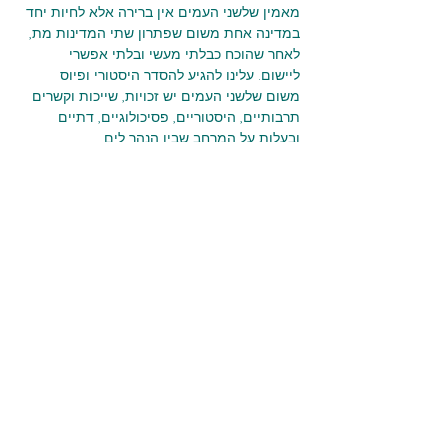
מאמין שלשני העמים אין ברירה אלא לחיות יחד 
במדינה אחת משום שפתרון שתי המדינות מת, 
לאחר שהוכח כבלתי מעשי ובלתי אפשרי 
ליישום. עלינו להגיע להסדר היסטורי ופיוס 
משום שלשני העמים יש זכויות, שייכות וקשרים 
תרבותיים, היסטוריים, פסיכולוגיים, דתיים 
ובעלות על המרחב שבין הנהר לים.
אני מצפה לארגן ולנהל קמפיינים עבור המפלגה 
ברחבי הארץ, מהצפון ועד הדרום.
כל אזרחיה - כול מואטיניהא
אימייל:
info@kolezrahea.org.il
טלפון: 052-
5457
296-
הצטרפו אלינו