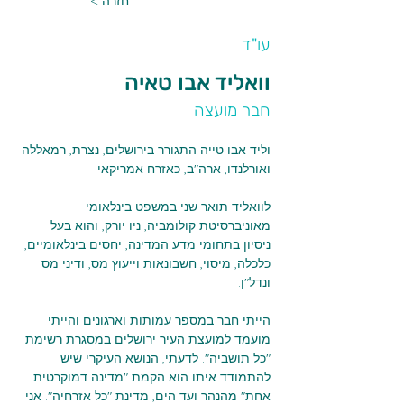
< חזרה
עו"ד
וואליד אבו טאיה
חבר מועצה
וליד אבו טייה התגורר בירושלים, נצרת, רמאללה 
ואורלנדו, ארה"ב, כאזרח אמריקאי.
לוואליד תואר שני במשפט בינלאומי 
מאוניברסיטת קולומביה, ניו יורק, והוא בעל 
ניסיון בתחומי מדע המדינה, יחסים בינלאומיים, 
כלכלה, מיסוי, חשבונאות וייעוץ מס, ודיני מס 
ונדל"ן.
הייתי חבר במספר עמותות וארגונים והייתי 
מועמד למועצת העיר ירושלים במסגרת רשימת 
"כל תושביה". לדעתי, הנושא העיקרי שיש 
להתמודד איתו הוא הקמת "מדינה דמוקרטית 
אחת" מהנהר ועד הים, מדינת "כל אזרחיה". אני 