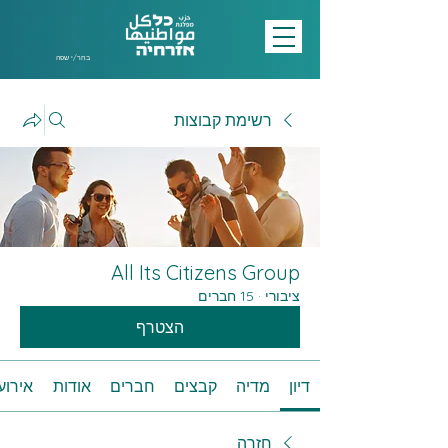
בחר/י שפה
רשימת קבוצות
All Its Citizens Group
ציבורי
·
15 חברים
הצטרף
דיון
מדיה
קבצים
חברים
אודות
אירוע
חזרה