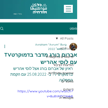
בחר/י שפה
פוסט
All Posts
Avraham "Avrum" Burg
All Posts
25 באוג׳ 2022
אברום בורג מדבר בדמוקרטTV
פרסומים בתקשורת
עם לוסי אהריש
הודעות לציבור
ראיון של אברום בורג אצל לוסי אהריש 
אירועים ופעילויות
בדמוקרט TV ב- 25.08.2022 עם הקמת 
המפלגה.
מאמרים
דיווחים
https://www.youtube.com/watch?
v=8u8VKPQXek8
אקטואליה