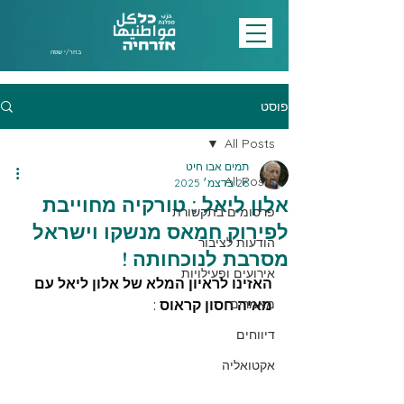
בחר/י שפה
פוסט
All Posts
תמים אבו חיט
All Posts
26 בדצמ׳ 2025
אלון ליאל : טורקיה מחוייבת
פרסומים בתקשורת
לפירוק חמאס מנשקו וישראל
הודעות לציבור
מסרבת לנוכחותה !
אירועים ופעילויות
האזינו לראיון המלא של אלון ליאל עם
מאמרים
מאיה חסון קראוס
 :
דיווחים
אקטואליה