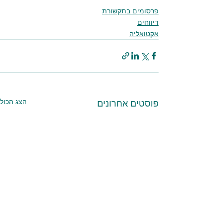
cross-origin" allowfullscreen></iframe>
פרסומים בתקשורת
דיווחים
אקטואליה
הצג הכול
פוסטים אחרונים