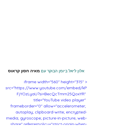
אלון ליאל ביומן הבוקר עם
מאיה חסון קראוס
<iframe width="560" height="315" 
src="https://www.youtube.com/embed/kP
FjYOzLyaU?si=BecQcTmrn25QoxYR" 
title="YouTube video player" 
frameborder="0" allow="accelerometer; 
autoplay; clipboard-write; encrypted-
media; gyroscope; picture-in-picture; web-
share" referrerpolicy="strict-origin-when-