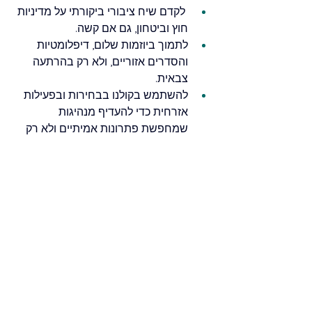
 לקדם שיח ציבורי ביקורתי על מדיניות 
חוץ וביטחון, גם אם קשה. 
לתמוך ביוזמות שלום, דיפלומטיות 
והסדרים אזוריים, ולא רק בהרתעה 
צבאית. 
להשתמש בקולנו בבחירות ובפעילות 
אזרחית כדי להעדיף מנהיגות 
שמחפשת פתרונות אמיתיים ולא רק 
כוח.
 הדמוקרטיה שלנו היא כלי, והאחריות היא 
עלינו: לא להסתפק בהישרדות יום-יומית, 
אלא לדמיין   ולהיאבק למען עתיד שבו חיינו 
והחיים של כל האזרחים באזור מונחים מעל 
אינטרסים קרים של כוח.