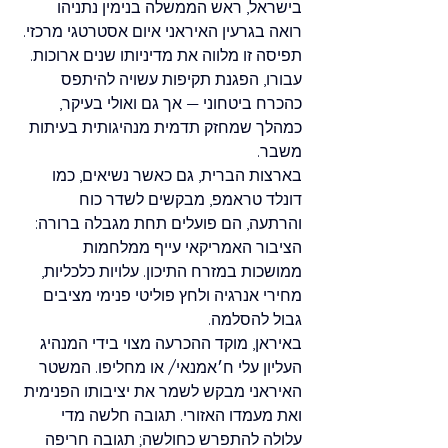
בישראל, ראש הממשלה בנימין נתניהו 
רואה בגרעין האיראני איום אסטרטגי מרכזי. 
תפיסה זו מלווה את מדיניותו שנים ארוכות. 
עבורו, הפגנת תקיפות עשויה להיתפס 
כהכרח ביטחוני — אך גם ואולי בעיקר, 
כמהלך שמחזק תדמית מנהיגותית בעיתות 
משבר. 
בארצות הברית, גם כאשר נשיאים, כמו 
דונלד טראמפ, מבקשים לשדר כוח 
והרתעה, הם פועלים תחת מגבלה ברורה: 
הציבור האמריקאי עייף ממלחמות 
ממושכות במזרח התיכון. עלויות כלכליות, 
מחירי אנרגיה ולחץ פוליטי פנימי מציבים 
גבול להסלמה.
באיראן, מוקד ההכרעה מצוי בידי המנהיג 
העליון עלי ח׳אמנאי/ או מחליפו. המשטר 
האיראני מבקש לשמר את יציבותו הפנימית 
ואת מעמדו האזורי. תגובה חלשה מדי 
עלולה להתפרש כחולשה; תגובה חריפה 