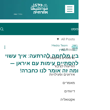
בחר/י שפה
פוסט
All Posts
Media Team
All Posts
4 במרץ
בין מלחמה להרתעה: איך עשוי
פרסומים בתקשורת
להסתיים עימות עם איראן —
הודעות לציבור
ומה זה אומר לנו כחברה!
אירועים ופעילויות
מאמרים
דיווחים
אקטואליה