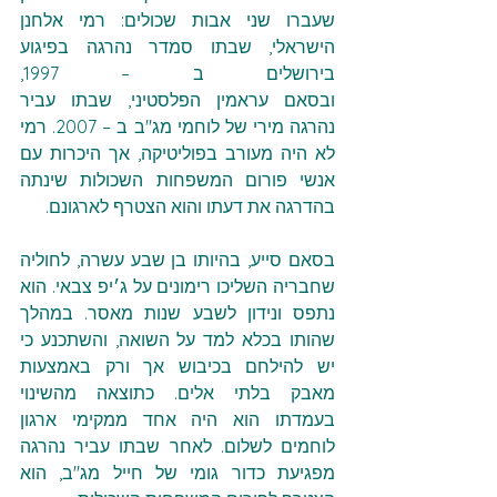
שעברו שני אבות שכולים: רמי אלחנן 
הישראלי, שבתו סמדר נהרגה בפיגוע 
בירושלים ב – 1997, 
ובסאם עראמין הפלסטיני, שבתו עביר 
נהרגה מירי של לוחמי מג"ב ב – 2007. רמי 
לא היה מעורב בפוליטיקה, אך היכרות עם 
אנשי פורום המשפחות השכולות שינתה 
בהדרגה את דעתו והוא הצטרף לארגונם.
בסאם סייע, בהיותו בן שבע עשרה, לחוליה 
שחבריה השליכו רימונים על ג׳יפ צבאי. הוא 
נתפס ונידון לשבע שנות מאסר. במהלך 
שהותו בכלא למד על השואה, והשתכנע כי 
יש להילחם בכיבוש אך ורק באמצעות 
מאבק בלתי אלים. כתוצאה מהשינוי 
בעמדתו הוא היה אחד ממקימי ארגון 
לוחמים לשלום. לאחר שבתו עביר נהרגה 
מפגיעת כדור גומי של חייל מג"ב, הוא 