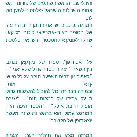
והיו ליושבי הראש השותפים של פורום המש
פחות השכולות הישראלי-פלסטיני למען הש
לום. 
המחזה נכתב בהשראת הרומן רחב היריעה 
של הסופר האירי-אמריקאי קולום מק'קאן, 
שחקר לעומק את הסכסוך הישראלי-פלסטינ
י.
על "אפירוגון", ספרו של מק'קאן נכתב, 
בין השאר: ״יצירה בסדר גודל שלא יאמן״… 
״לאפירוגון תהיה השפעה חזקה על כל מי שי
קרא אותו, 
ובמידה רבה זה יכול להוביל להשלכות גדולו
ת על עתידו של המקום הזה״… ״יצירת 
מופת רחבת אופק״… ״הספר היפה הזה, 
המורגש עמוק, הוא בראש וראשונה מעשה 
יוצא דופן של הקשבה"…
המחזה מציג את תהליך השינוי העמוק 