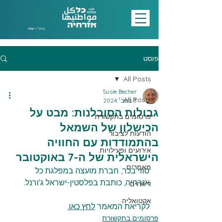
בחר/י שפה
פוסט
All Posts
Susie Becher
All Posts
3 בנוב׳ 2024
גבולות הסובלנות: מבט על
פרסומים בתקשורת
הכישלון של השמאל
הודעות לציבור
בהתמודדות עם החוויה
אירועים ופעילויות
הישראלית של ה-7 באוקטובר
מאמרים
סוזי בכר, חברת מועצה במפלגת כל 
אזרחיה, כותבת בפלסטין-ישראל ג'ורנל.
דיווחים
אקטואליה
לקריאת המאמר 
לחץ כאן.
פרסומים בתקשורת