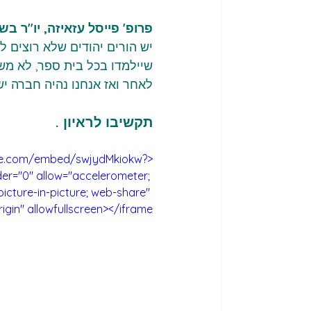
פרופ' פייסל עזאיזה, יו"ר ב
יש הורים יהודים שלא רוצים ל
שיילמדו בכל בית ספר, לא משנה
לאחר ואז אנחנו נהיה חברה יש
תקשיבו לראיון .
tube.com/embed/swjydMkiokw?
er="0" allow="accelerometer; 
icture-in-picture; web-share" 
igin" allowfullscreen></iframe>