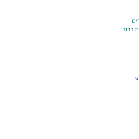
ים 
ת כבוד 
s