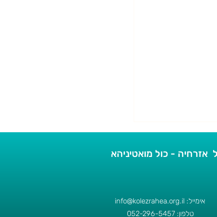
 אזרחיה - כול מואטיניהא
אימייל:
info@kolezrahea.org.il
טלפון: 052-
5457
296-