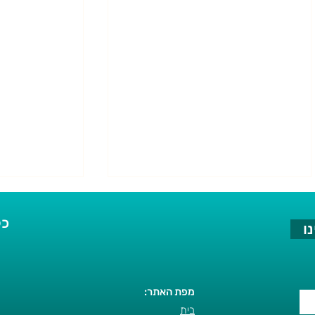
כל
ו
מפת האתר:
בית