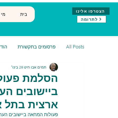
הצטרפו אלינו
בית
↓ ?מ
לתרומה
All Posts
פרסומים בתקשורת
הודע
תמים אבו חיט
28 בינו׳
הסלמת פעול
ביישובים הע
ארצית בתל א
פעולות המחאה ביישובים הערבי