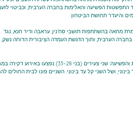
תפשטות הפשיעה והאלימות בחברה הערבית, וכביטוי לזעם
ים והיעדר תחושת הביטחון.
ת מחאה בהשתתפות תושבי סח’נין, עראבה ודיר חנא, נגד 
חברה הערבית, ותוך הדגשת העמדה הציבורית הדוחה נשק, א
במקביל נמשכו מקרי האלימות והפשיעה: שני צעירים (בני 28–33) נפצעו באירוע דקיר
ינוני, ושל השני קל עד בינוני. השניים פונו לבית החולים לה