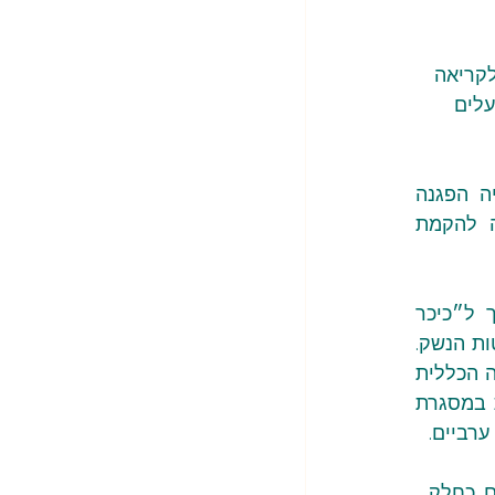
קריאה 
לים 
הסלמה זו מגיעה לאחר שביתה כללית בת שלושה ימים רצופים בעיר סח’נין, ולאחריה הפגנה 
בהשתתפות עשרות אלפים בסח’נין, שהובילה להחתמת המפלגות הערביות על קריאה להקמת 
בשטח, בעיר טמרה, התקיימה משמרת מחאה בהשתתפות עורכי דין ועורכות דין סמוך ל״כיכר 
השעון״. הונפו שלטים שהדגישו את תפקיד עורכי הדין במאבק נגד שפיכות הדמים והתפשטות הנשק. 
כמו כן הודיעו איגודי ורשתות הרופאים, המהנדסים ועורכי הדין בעיר על הצטרפותם לשביתה הכללית 
שנקבעה להיום, במחאה על הסלמת האלימות והפשיעה. משמרות מחאה אלה מתקיימות במסגרת 
רביים.
, כחלק 