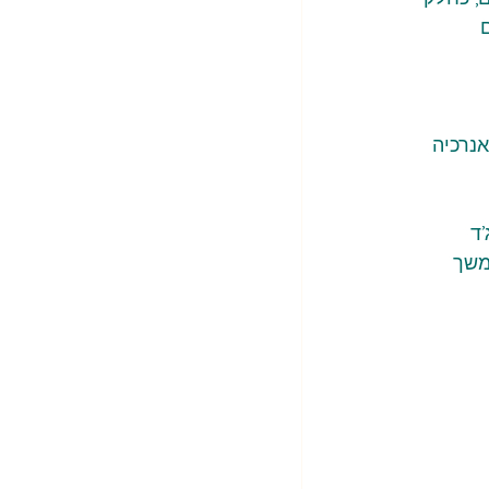
 
נרכיה 
ה במג’ד 
משך 