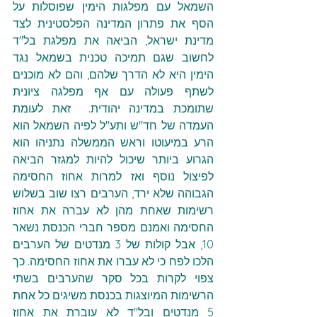
השמאל עם מפלגות הימין שפוסלות על 
הסף את פתרון המדינה הפלסטינית לצד 
מדינת ישראל, הביאה את מפלגת בל"ד 
לחשוב שגם תמיכה טכנית בשמאל נגד 
הימין היא לא הדרך שלהם, והם לא מוכנים 
לשתף פעולה עם אף מפלגה ציונית 
שתומכת במדינה יהודית.  זאת לעומת 
העמדה של חד"ש ותע"ל לפיה השמאל הוא 
הרע במיעוטו וראש הממשלה נתניהו הוא 
הגרוע ביותר שיכול להיות למגזר הביאה 
לפיצול נוסף ואז למרות אחוז החסימה 
הגבוהה שלא ירד, הערבים רצו שוב בשלוש 
רשימות שאחת מהן לא עברה את אחוז 
החסימה ואמנם מספר חברי הכנסת נשאר 
10, אבל קולות של 3 מנדטים של הערבים 
הלכו לפח כי לא עברו את אחוז החסימה. כך 
צפוי לקרות בכל סקר שהערבים בשתי 
הרשימות המיוצגות בכנסת משיגים כל אחת 
5 מנדטים ובל"ד לא עוברת את אחוז 