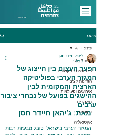
בחר/י שפה
פוסט
All Posts
ג'יהאן חיידר חסן
All Posts
3 בינו׳
הפער העצום בין הייצוג של
פרסומים בתקשורת
המגזר הערבי בפוליטיקה
הודעות לציבור
הארצית והמקומית לבין
אירועים ופעילויות
ההישגים בפועל של נבחרי ציבור
מאמרים
ערבים
מאת: ג'יהאן חיידר חסן
דיווחים
אקטואליה
המגזר הערבי בישראל, סובל מבעיות רבות 