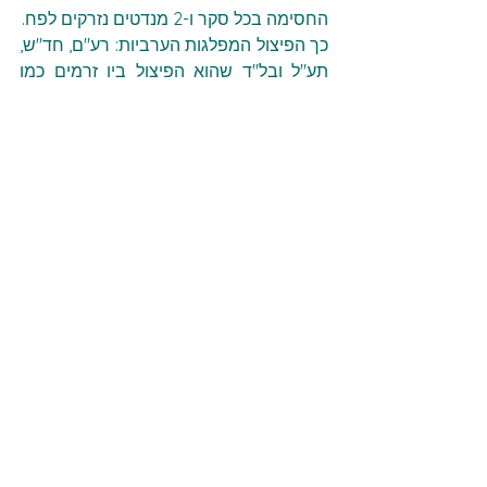
החסימה בכל סקר ו-2 מנדטים נזרקים לפח.
כך הפיצול המפלגות הערביות: רע"ם, חד"ש, 
תע"ל ובל"ד שהוא הפיצול בין זרמים כמו 
רע"מ של מנסור עבאס שקוראת להשפעה 
מבפנים בקואליציה לבין זרמים שקוראים 
ללאומיות פלסטינית ולהחרמת הממסד 
הציוני. הפיצול בין המפלגות פירק גם את 
כוח ההצבעה והפך את ההתנהלות מול 
סוגיות עולמיות לכאלה שבהן אין למפלגות 
הערביות אסטרטגיה משותפת. הדבר 
מקשה גם על אסטרטגיה משותפת בתחום 
האזרחי ולהבטחת כל 10 המנדטים שיש 
לטובת המגזר.