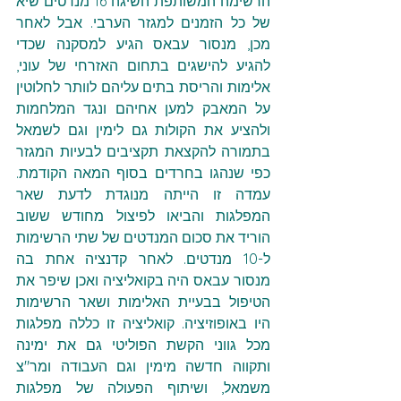
הרשימה המשותפת השיגה 16 מנדטים שיא 
של כל הזמנים למגזר הערבי. אבל לאחר 
מכן, מנסור עבאס הגיע למסקנה שכדי 
להגיע להישגים בתחום האזרחי של עוני, 
אלימות והריסת בתים עליהם לוותר לחלוטין 
על המאבק למען אחיהם ונגד המלחמות 
ולהציע את הקולות גם לימין וגם לשמאל 
בתמורה להקצאת תקציבים לבעיות המגזר 
כפי שנהגו בחרדים בסוף המאה הקודמת. 
עמדה זו הייתה מנוגדת לדעת שאר 
המפלגות והביאו לפיצול מחודש ששוב 
הוריד את סכום המנדטים של שתי הרשימות 
ל-10 מנדטים. לאחר קדנציה אחת בה 
מנסור עבאס היה בקואליציה ואכן שיפר את 
הטיפול בבעיית האלימות ושאר הרשימות 
היו באופוזיציה. קואליציה זו כללה מפלגות 
מכל גווני הקשת הפוליטי גם את ימינה 
ותקווה חדשה מימין וגם העבודה ומר"צ 
משמאל, ושיתוף הפעולה של מפלגות 