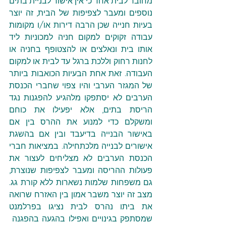
מחובר לבית אחד כי אין אישור לבניית בתים 
נוספים ומעבר לצפיפות של הבית, זה יוצר 
בעיות חנייה שכן הרבה דירות או/ו מקומות 
עבודה זקוקים למקום חניה למכוניות ליד 
אותו בית ונאלצים או להצטופף בחניה או 
לחנות רחוק וללכת ברגל עד לבית או למקום 
העבודה. זאת אחת הבעיות הכואבות ביותר 
של המגזר הערבי והיו צפוי שחברי הכנסת 
הערבים לא יסתפקו מלהגיע להפגנות נגד 
הריסת בתים, אלא יפעילו את כוחם 
ומשקלם כדי למנוע את ההרס בין אם 
באישור הבנייה בדיעבד ובין אם בהשגת 
אישורים לבנייה מלכתחילה. במציאות חברי 
הכנסת הערבים לא מצליחים לעצור את 
פעולות ההריסה ומעבר לצפיפות שנוצרת, 
גם משפחות שלמות נשארות ללא קורת גג. 
מצב זה יוצר משבר אמון בין האזרח שרואה 
את ביתו נהרס לבית נציגו בפרלמנט 
שמסתפק בגינויים ואפילו בהגעה בהפגנה  