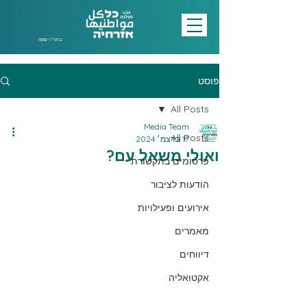
בחר/י שפה
פוסט
All Posts
Media Team
All Posts
17 בדצמ׳ 2024
ואולי משאל עם?
פרסומים בתקשורת
הודעות לציבור
אירועים ופעילויות
מאמרים
דיווחים
אקטואליה