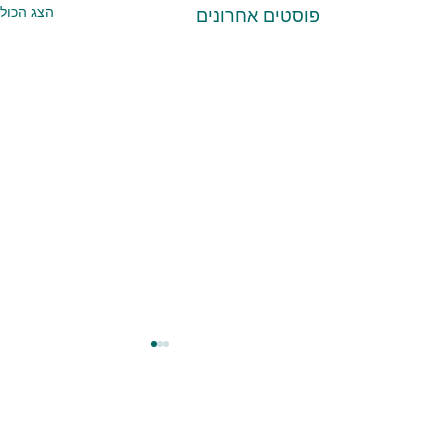
הצג הכול
פוסטים אחרונים
הצהרה נגד המלחמה
מפלגת כל אזרחיה קובעת באופן
ברור: המלחמה הזו אינה מביאה
ביטחון — אלא מעמיקה פחד,