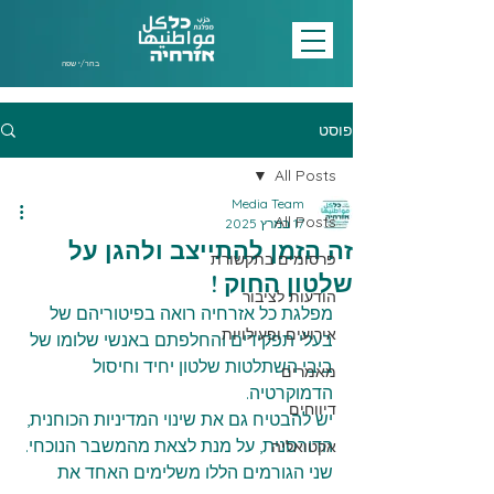
בחר/י שפה
פוסט
All Posts
Media Team
All Posts
17 במרץ 2025
זה הזמן להתייצב ולהגן על
פרסומים בתקשורת
שלטון החוק !
הודעות לציבור
מפלגת כל אזרחיה רואה בפיטוריהם של 
אירועים ופעילויות
בעלי תפקידים והחלפתם באנשי שלומו של 
ביבי השתלטות שלטון יחיד וחיסול 
מאמרים
הדמוקרטיה. 
דיווחים
יש להבטיח גם את שינוי המדיניות הכוחנית, 
הדורסנית, על מנת לצאת מהמשבר הנוכחי.
אקטואליה
שני הגורמים הללו משלימים האחד את 