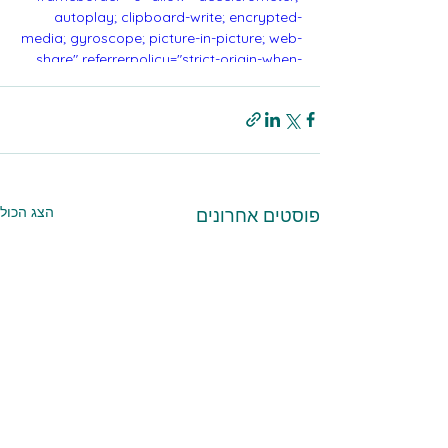
autoplay; clipboard-write; encrypted-
media; gyroscope; picture-in-picture; web-
share" referrerpolicy="strict-origin-when-
cross-origin" allowfullscreen></iframe>
הצג הכול
פוסטים אחרונים