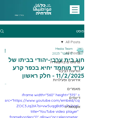
בחר/י שפה
פוסט
All Posts
Media Team
All Posts
12 בפבר׳ 2025
חוג בית ערבי-יהודי בביתו של
פרסומים בתקשורת
עו"ד מוחמד יחיא בכפר קרע
הודעות לציבור
11/2/2025 - חלק ראשון
אירועים ופעילויות
..
מאמרים
<iframe width="560" height="315" 
דיווחים
src="https://www.youtube.com/embed/cq
ZOC3Jq2IA?si=vw5uqgBdI5uTx2Va" 
אקטואליה
title="YouTube video player" 
frameborder="0" allow="accelerometer; 