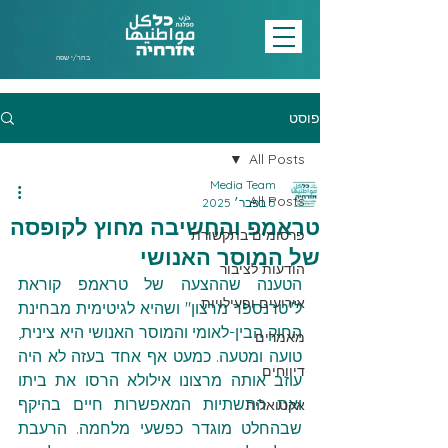
בחר/י שפה
פוסט
All Posts
Media Team
All Posts
5 בפבר׳ 2025
טראמפ והחשיבה מחוץ לקופסה
פרסומים בתקשורת
של המוסר האנושי
הודעות לציבור
הטענה שההצעה של טראמפ קוראת 
אירועים ופעילויות
ל"טרנספר מרצון" ושהיא לגיטימית מבחינת 
החוק הבין-לאומי והמוסר האנושי היא צינית, 
מאמרים
טועה ומטעה. כמעט אף אחד בעזה לא היה 
דיווחים
עוזב אותה מרצונו אילולא הרסו את ביתו 
ואת התשתיות המאפשרות חיים בהיקף 
אקטואליה
שבהחלט מוגדר כפשעי מלחמה. הרעבת 