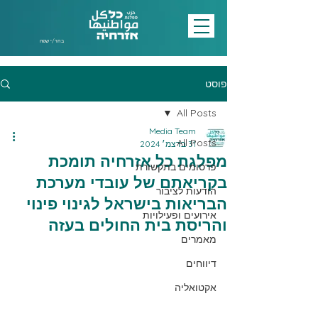
בחר/י שפה
פוסט
All Posts
Media Team
All Posts
31 בדצמ׳ 2024
מפלגת כל אזרחיה תומכת
פרסומים בתקשורת
בקריאתם של עובדי מערכת
הודעות לציבור
הבריאות בישראל לגינוי פינוי
אירועים ופעילויות
והריסת בית החולים בעזה
מאמרים
דיווחים
אקטואליה