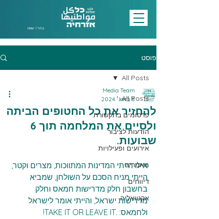
בחר/י שפה
פוסט
All Posts
Media Team
All Posts
8 באוג׳ 2024
להחזיר את כל החטופים הביתה
פרסומים בתקשורת
ולסיים את המלחמה תוך 6
הודעות לציבור
שבועות.
אירועים ופעילויות
מאמרים
אילו הייתי המדינות המתווכות, מצרים וקטר, 
הייתי מניח הסכם על השולחן, שמביא 
דיווחים
בחשבון חלק מדרישות חמאס וחלק 
אקטואליה
מדרישות ישראל, והייתי אומר לישראל 
ולחמאס: .TAKE IT OR LEAVE IT!