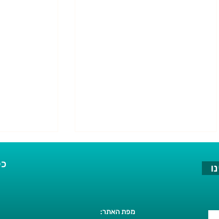
כל
ו
מפת האתר: