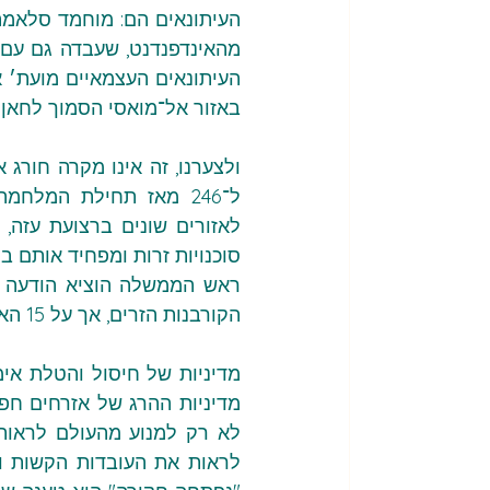
באזור אל־מואסי הסמוך לחאן י
סוכנויות זרות ומפחיד אותם ב
הקורבנות הזרים, אך על 15 האזרחים המקומיים שנהרגו לא הביע איש צער – לא נתניהו ולא אחרים.