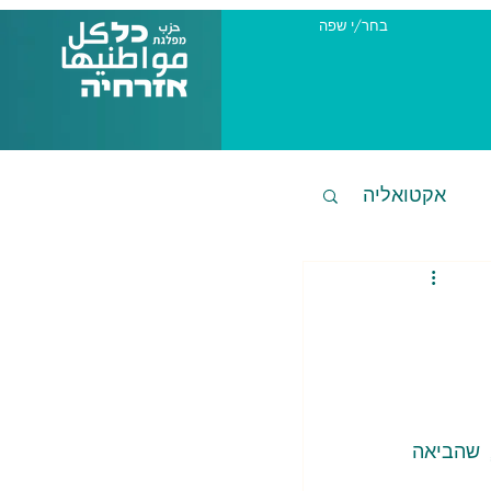
בחר/י שפה
אקטואליה
אתמול חיסל צה"ל חמישה עיתונאים בהפגזה מטנק על בית החולים נאסר בחאן יונס, שהביאה 