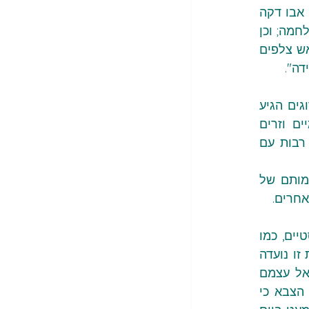
העיתונאים הם: מוחמד סלאמה, צלם אל־ג'זירה; חוסאם אל־מסרי, שעבד עם רויטרס; מרים אבו דקה 
מהאינדפנדנט, שעבדה גם עם סוכנות הידיעות AP ועם כלי תקשורת נוספים לאורך כל המלחמה; וכן 
העיתונאים העצמאיים מועת׳ אבו טהא ואחמד אבו עזיז. בנוסף לכך, עיתונאי נוסף חוסל באש צלפים 
דה".
ולצערנו, זה אינו מקרה חורג אלא מדיניות קבועה של הצבא, כאשר מספר העיתונאים ההרוגים הגיע 
ל־246 מאז תחילת המלחמה. צה"ל לא מסתפק במניעת כניסתם של עיתונאים מקומיים וזרים 
לאזורים שונים ברצועת עזה, אלא גם מחסל את אלה שכבר נמצאים שם ופועלים שנים רבות עם 
ראש הממשלה הוציא הודעה באנגלית – לא בעברית ולא בערבית – ובה הביע צער על מותם של 
מדיניות של חיסול והטלת אימה על עיתונאים מתקיימת רק במשטרים דיקטטוריים ופשיסטיים, כמו 
מדיניות ההרג של אזרחים חפים מפשע, ללא דין וחשבון וללא מי שיישא באחריות. מדיניות זו נועדה 
לא רק למנוע מהעולם לראות את האמת שמתרחשת בעזה, אלא גם למנוע מאזרחי ישראל עצמם 
לראות את העובדות הקשות ולהטיל אחריות על האחראים לפשעי המלחמה הללו. טענת הצבא כי 