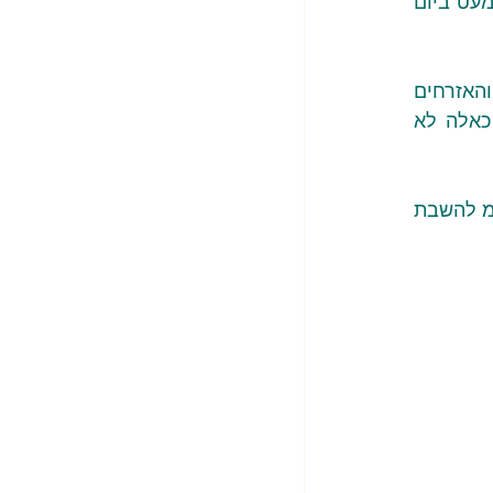
"נפתחה חקירה" היא טענה שכבר התרגלנו אליה – "חקירות" שאיננו שומעים עליהן דבר למעט ביום 
מפלגת כל אזרחיה מגנה בתוקף את חיסול העיתונאים, הצוותים הרפואיים, צוותי ההצלה והאזרחים 
באופן שיטתי וכאמצעי מלחמה, וכן את הפצצות בתי החולים והמרפאות במכוון. פשעים כאלה לא 
אנו קוראים להפסקה מיידית של המלחמה ההרסנית הזאת – עכשיו, לא מחר – ולחזרה למו"מ להשבת 