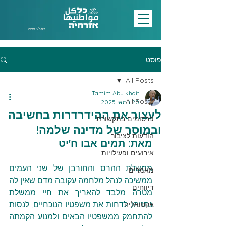
בחר/י שפה
פוסט
All Posts
Tamim Abu khait
All Posts
20 במאי 2025
לעצור את ההידרדרות בחשיבה
פרסומים בתקשורת
ובמוסר של מדינה שלמה!
הודעות לציבור
מאת: תמים אבו ח'יט
אירועים ופעילויות
ממשלת ההרס והחורבן של שני העמים 
מאמרים
ממשיכה לנהל מלחמה עקובה מדם שאין לה 
דיווחים
מטרה מלבד להאריך את חיי ממשלת 
נתניהו, לדחות את משפטיו הנוכחיים, לנסות 
אקטואליה
להתחמק ממשפטיו הבאים ולמנוע הקמתה 