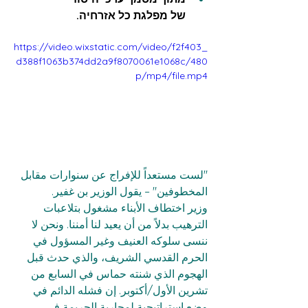
של מפלגת כל אזרחיה. 
https://video.wixstatic.com/video/f2f403_
d388f1063b374dd2a9f8070061e1068c/480
p/mp4/file.mp4
"لست مستعداً للإفراج عن سنوارات مقابل 
المخطوفين" – يقول الوزير بن غفير.
وزير اختطاف الأبناء مشغول بتلاعبات 
الترهيب بدلاً من أن يعيد لنا أمننا. ونحن لا 
ننسى سلوكه العنيف وغير المسؤول في 
الحرم القدسي الشريف، والذي حدث قبل 
الهجوم الذي شنته حماس في السابع من 
تشرين الأول/أكتوبر. إن فشله الدائم في 
وضع استراتيجية لمحاربة الجريمة في 