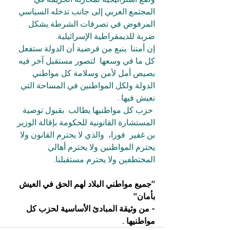
المجتمع العربي إلى جانب تدخله السياسي 
المرفوض في تصرفات الشرطة يشكل 
ضربة للديمقراطية الإسرائيلية.
إن أمننا  ينبع من فرضية أن الدولة ستفعل 
كل ما في وسعها  لتصور مستقبل آخر فيه 
بصيص أمل لأمن وسلامة كل مواطني 
الدولة ولكل المواطنين في المساحة التي 
نعيش فيها .
 حزب كل مواطنيها يطالب  بقبول توصية 
المستشارة القانونية للحكومة بإقالة الوزير 
بن غفير  فورا،  والذي لا يحترم القانون ولا 
يحترم المواطنين ولا يحترم أهالي 
المختطفين ولا يحترم مستقبلنا.
"جميع مواطني البلاد لهم الحق في العيش 
بأمان"
- من وثيقة المبادئ الأساسية لحزب كل 
مواطنيها .