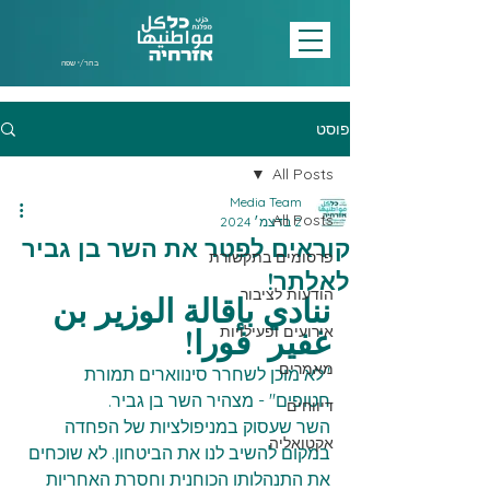
בחר/י שפה
פוסט
All Posts
Media Team
All Posts
2 בדצמ׳ 2024
קוראים לפטר את השר בן גביר
פרסומים בתקשורת
לאלתר!
הודעות לציבור
ننادي بإقالة الوزير بن 
אירועים ופעילויות
غفير  فورا!
מאמרים
"לא מוכן לשחרר סינווארים תמורת 
חטופים" - מצהיר השר בן גביר. 
דיווחים
השר שעסוק במניפולציות של הפחדה 
אקטואליה
במקום להשיב לנו את הביטחון. לא שוכחים 
את התנהלותו הכוחנית וחסרת האחריות 