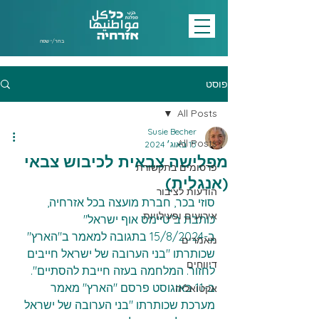
בחר/י שפה
פוסט
All Posts
Susie Becher
All Posts
15 באוג׳ 2024
מפלישה צבאית לכיבוש צבאי
פרסומים בתקשורת
(אנגלית)
הודעות לציבור
סוזי בכר, חברת מועצה בכל אזרחיה, 
אירועים ופעילויות
כותבת ב"טיימס אוף ישראל" 
ב-15/8/2024 בתגובה למאמר ב"הארץ" 
מאמרים
שכותרתו "בני הערובה של ישראל חייבים 
דיווחים
לחזור. המלחמה בעזה חייבת להסתיים".
ב-11 באוגוסט פרסם "הארץ" מאמר 
אקטואליה
מערכת שכותרתו "בני הערובה של ישראל 