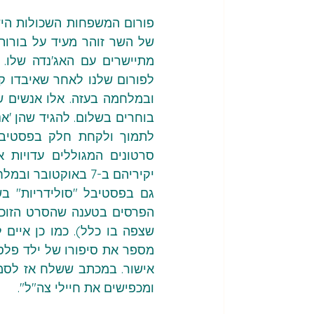
יקיריהם ב-7 באוקטובר ובמלחמה בעזה - ואף לקיים בו פאנל על חינוך לשלום בזמן מלחמה".
ומכפישים את חיילי צה"ל".