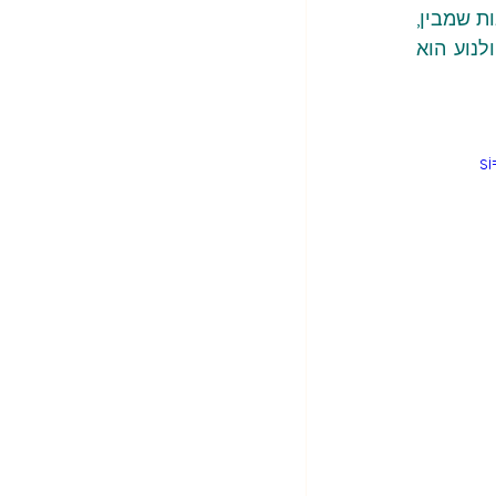
מתי סוף סוף, אחרי תקופה כה ארוכה,  יהיה לנו שר תרבות מתורבת?! מתי יהיה לנו שר תרבות שמבין, 
לפחות, שבדמוקרטיה גם מותר להיות  ביקורתי ובעיקר מותר לחשוב אחרת ממנו ? ושהקולנוע הוא 
s