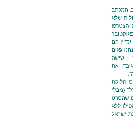
פורום המשפחות השכולות הישראלי-פלסטיני הגיב בזעם מוצדק, והם כתבו: "במקרה הטוב, המכתב 
של השר זוהר מעיד על בורות מוחלטת. במקרה הרע וההגיוני - על רצון מכוון להשתיק קולות שלא 
מתיישרים עם האג'נדה שלו. הנה מה ששר התרבות לא טרח לבדוק: מעל 80 ישראלים הצטרפו 
לפורום שלנו לאחר שאיבדו קרובי משפחה מדרגה ראשונה - הורים, ילדים, בני זוג - ב-7 באוקטובר 
ובמלחמה בעזה. אלו אנשים ששילמו את המחיר הכבד ביותר, ועדיין הם בוחרים בדיאלוג. עדיין הם 
בוחרים בשלום. להגיד שהן 'אנטי ישראליות' - זו לא רק בושה מוסרית, זו התנכלות בוטה. אנחנו גאים 
לתמוך ולקחת חלק בפסטיבל 'סולידריות' ואף להקרין בו את 'עדויות של כאב ותקווה' - שישה 
סרטונים המגוללים עדויות אישיות של חברות וחברי הפורום, ישראלים פלסטינים שאיבדו את 
גם בפסטיבל "סולידריות" בשנה שעברה יצא השר זוהר נגד קיומו. הוא החרים את טקס חלוקת 
הפרסים בטענה שהסרט הזוכה — סרט בשם "הים" — "מכפיש את דמותם של חיילי צה"ל" (מבלי 
שצפה בו כלל). כמו כן איים להפסיק את המימון לאקדמיה לקולנוע ע"ש אופיר, רק משום שהסרט 
מספר את סיפורו של ילד פלסטיני מהגדה שהתעקש לבקר בים — ים שלא ראה מימיו — אפילו ללא 
אישור. במכתב ששלח אז לסמוטריץ' אמר שהסרטים שהוקרנו בפסטיבל יוצאים "נגד מדינת ישראל 