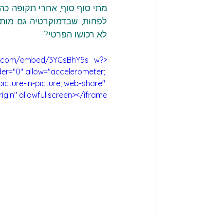
לא רכושו הפרטי?!
tube.com/embed/3YGsBhY5s_w?
er="0" allow="accelerometer; 
icture-in-picture; web-share" 
igin" allowfullscreen></iframe>