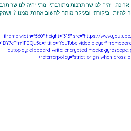
<iframe width="560" height="315" src="https://www.you
i=1DY7cTfm1FBQU5eA" title="YouTube video player" framebord
autoplay; clipboard-write; encrypted-media; gyroscope; p
referrerpolicy="strict-origin-when-cross-or