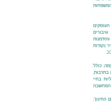
מימון מגופים "אנטי ישראליים ואנטי ציוניים", לדבריו, וציין שורה של גופים וביניהם פורום המשפחות 
פסטיבל "סולידריות" הוא אירוע שנתי המתקיים בסינמטק תל אביב ומרכז סרטים ואירועים העוסקים 
בזכויות אדם. בפסטיבל מוקרנים ארבעה סרטים דוקומנטריים בינלאומיים על גיבורות וגיבורים 
שנעים בין מדינות ויבשות, חוצים גבולות גיאוגרפיים ורגשיים, ומנסים למצוא בית, שייכות והזדמנות 
להתחיל מחדש. היוצרות והיוצרים של סרטי הפסטיבל  מביאים למסך קולנוע תיעודי שמאיר נקודות 
קודמתו, מירי רגב, נקטה באותה מדיניות של החרמת כל תוכן תרבותי שלא מתאים לטעמה, כולל 
סרטים זוכי פרסים ישראלים ובינלאומיים. בממשלות נתניהו מכהנים שרי תרבות שנלחמים בתרבות, 
בערכי התרבות הבסיסיים של חופש הביטוי, חופש הדעות והחירות לבקר תופעות שליליות בחיי 
היום־יום ולחשוף עובדות בפני הציבור; חירות היצירה האמנותית והספרותית; חירות המחשבה 
צעדו זה של שר התרבות זכה למטח חריף של ביקורת וגינויים מצד גורמים ואישים בעולם החינוך, 