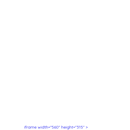
<iframe width="560" height="315" 