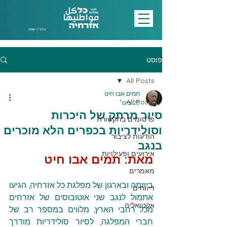
בחר/י שפה
פוסט
All Posts
תמים אבו חיט
All Posts
25 בינו׳
סיור מרתק של היכרות
פרסומים בתקשורת
וסולידריות בכפרים הלא מוכרים
הודעות לציבור
בנגב
אירועים ופעילויות
מאת: תמים אבו חיט
מאמרים
ביוזמה ובארגון של מפלגת כל אזרחיה, הגיעו 
דיווחים
אתמול לנגב שני אוטובוסים של אזרחים 
אקטואליה
מכל רחבי הארץ, מלווים במספר רב של 
חברי המפלגה, לסיור סולידריות מודרך 