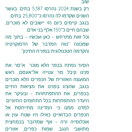
שוב.
רק בשנת 2024 נהרסו 5,187 בתים. בעשר 
השנים שקדמו לה נהרסו כ־25,800 בתים.
בנגב קיימים כיום 46 יישובים לא מוכרים, 
שבהם חיים כ־150 אלף בני אדם.
וכל זאת מתרחש – כאן ועכשיו – בתוך מה 
שמכונה “נווה המדבר של הדמוקרטיה 
והקדמה הטכנולוגית במזרח התיכון”.
הסיור נפתח בכפר הלא מוכר  א־סִר. את 
פנינו קיבל מר עטייה אל־אעסם, ראש 
המועצה האזורית של הכפרים הלא מוכרים 
בנגב, שהציג בפנינו את מציאות החיים 
בכפרים, את ההתפתחויות – ובעיקר את 
היעדר ההתפתחות בכל התחומים החיוניים. 
למדנו ממנו כי המדינה מתייחסת אל 
הכפרים הבדואיים כאילו היו שטח עוין או 
אוכלוסייה זרה – אף שמדובר בכמחצית 
מתושבי הנגב. שמות כפרים, אזורים 