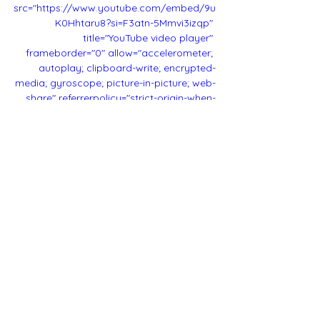
src="https://www.youtube.com/embed/9u
K0Hhtaru8?si=F3atn-5Mmvi3izqp" 
title="YouTube video player" 
frameborder="0" allow="accelerometer; 
autoplay; clipboard-write; encrypted-
media; gyroscope; picture-in-picture; web-
share" referrerpolicy="strict-origin-when-
cross-origin" allowfullscreen></iframe>