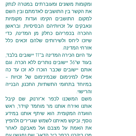
ומקומות משונים ומעוברתים במטרה לנתק 
את הקשר בין התושבים לאדמתם ובין השם 
למקום. התושבים הקימו ועדות מקומיות 
ונאבקים על זכויותיהם הבסיסיות, ובראשן 
ההכרה בכפריהם כחלק מן המדינה, כדי 
שיזכו ליחס ולשירותים שלהם זכאים כלל 
אזרחי המדינה.
עד היום הכירה המדינה ב־11 יישובים בלבד, 
בעוד ש־36 יישובים נותרים ללא הכרה. וגם 
אותם יישובים שכבר הוכרו לא זכו עד כה 
אפילו למינימום שבמינימום של זכויות – 
במיוחד בתחומי התשתיות, התכנון, הבנייה 
והרישוי.
משם המשכנו לכפר א־זרנוק, שם קיבל 
אותנו ואירח אותנו מר מוחמד קוידר, ראש 
הוועדה המקומית. הוא שיתף אותנו במידע 
נוסף, וביקש מאיתנו לשמש שגרירים ולהפיץ 
את האמת על מצבם ועל מאבקם. לאחר 
מכן ביקרנו בכפר ביר הדאג’, שם נפגשנו עם 