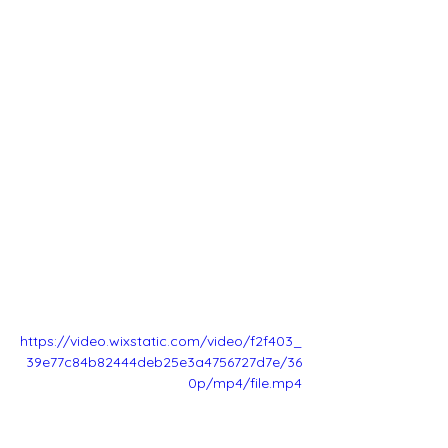
https://video.wixstatic.com/video/f2f403_
39e77c84b82444deb25e3a4756727d7e/36
0p/mp4/file.mp4