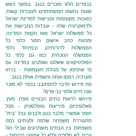
בכפרים הלא מוכרים בנגב. במשך כשש 
שעות נחשפו המשתתפים לעובדות קשות, 
כואבות, מקוממות ומבישות למדינת ישראל 
ולדמוקרטיה שלה – עובדות המבישות את 
כל ממשלות ישראל מאז הקמת המדינה, 
ומהוות כתב אישום חמור כלפי כל 
הממשלות לדורותיהן, ובמיוחד כלפי 
הממשלה הנוכחית, כמו גם כלפי כל 
הפוליטיקאים ששלטו ושולטים במדינה. גם 
מי שחתמו על מגילת העצמאות – ברחו 
מערכיה, רמסו אותה והשפילו אותה בנגב.
מה פירוש הדבר להסתובב בכפר לא מוכר 
שבו חיים אלפי בני אדם?
פירושו לראות בתים הבנויים מפח, מעץ, 
מאלומיניום, מיריעות ומפלסטיק – מכל 
חומר אפשרי, מלבד בטון ולבנים. בכל “בית” 
מתגוררת משפחה שלמה ולעיתים כמה 
משפחות. בין הבתים משתרעים שבילי חול 
צרים, לא סלולים וללא כל אמצעי בטיחות – 