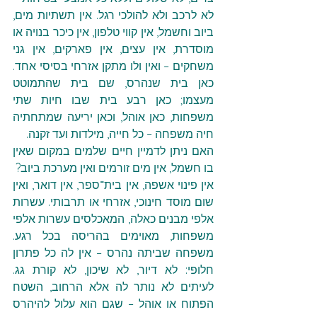
לא לרכב ולא להולכי רגל. אין תשתיות מים, 
ביוב וחשמל, אין קווי טלפון, אין כיכר בנויה או 
מוסדרת, אין עצים, אין פארקים, אין גני 
משחקים – ואין ולו מתקן אזרחי בסיסי אחד. 
כאן בית שנהרס, שם בית שהתמוטט 
מעצמו; כאן רבע בית שבו חיות שתי 
משפחות, כאן אוהל, וכאן יריעה שמתחתיה 
חיה משפחה – כל חייה, מילדות ועד זקנה.
האם ניתן לדמיין חיים שלמים במקום שאין 
בו חשמל, אין מים זורמים ואין מערכת ביוב?
אין פינוי אשפה, אין בית־ספר, אין דואר, ואין 
שום מוסד חינוכי, אזרחי או תרבותי. עשרות 
אלפי מבנים כאלה, המאכלסים עשרות אלפי 
משפחות, מאוימים בהריסה בכל רגע. 
משפחה שביתה נהרס – אין לה כל פתרון 
חלופי: לא דיור, לא שיכון, לא קורת גג. 
לעיתים לא נותר לה אלא הרחוב, השטח 
הפתוח או אוהל – שגם הוא עלול להיהרס 