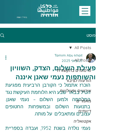
בחר/י שפה
פוסט
All Posts
Tamim Abu khait
All Posts
25 ביוני 2025
פעילת השלום, הצדק, השוויון
פרסומים בתקשורת
והשותפות נעמי שאנן איננה
הודעות לציבור
הוכרז אתמול כי הקורבן הרביעית מפגיעת 
אירועים ופעילויות
הטיל בבאר שבע היא הלוחמת העיקשת נגד 
המלחמה ולמען השלום – נעמי שאנן. 
מאמרים
בתנועות השלום ובמשפחות החטופים 
דיווחים
עצובים ומתאבלים  על מותה.
אקטואליה
נעמי נולדה בשנת 1952, ועבדה בספריית 