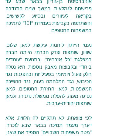
אוניברסיטת בן-גוריון בבאר שבע עד 
פרישתה לגמלאות. במשך שנים התנדבה 
בקריאה לעיוורים ובסיוע לקשישים, 
והשתתפה בקביעות בעמידת "101" לתמיכה 
במשפחות החטופים.
נעמי הייתה לוחמת עיקשת למען שלום, 
שוויון, שותפות וצדק חברתי. הייתה חברה 
במפלגת "כל אזרחיה", ובתנועת "עומדים 
ביחד" ובקבוצות מאבק נוספות. היא נטלה 
חלק פעיל ויומיומי בפעילויות ובהפגנות נגד 
הכיבוש, נגד המלחמה בעזה, נגד ההפיכה 
המשפטית, למען החזרת החטופים, למען 
נסיגה מעזה, להפלת ממשלת נתניהו, ולמען 
שותפות יהודית-ערבית.
לפי צוואתה, לא תתקיים לה הלוויה, אלא 
ייערך מעמד תמיכה בבאר שבע לזכרה. 
"מטה משפחות השבויים" הספיד את שאנן, 