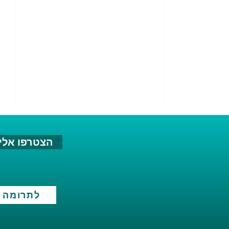
הצטרפו אלינ
לתרומה
השתתפות פוליטית שוויונית
של נשים היא תנאי יסוד
לבניית חברה בטוחה לכל