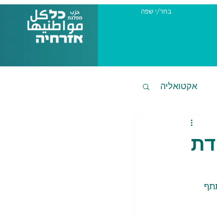
בחר/י שפה
אקטואליה
דת
תף 