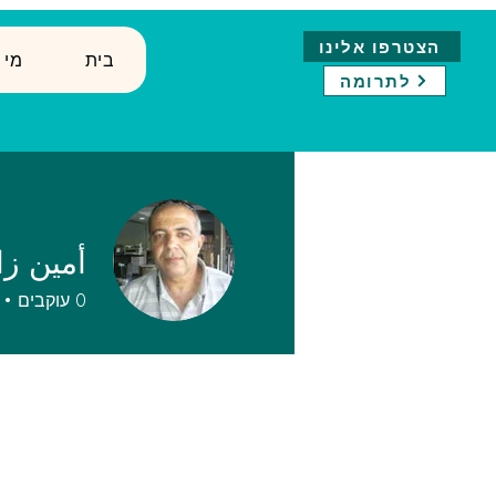
הצטרפו אלינו
בית
↓ ?מ
לתרומה
أمين زا
0
עוקבים