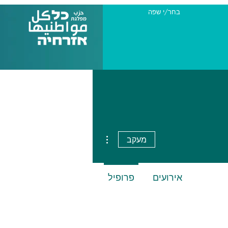
בחר/י שפה
More actions
מעקב
אירועים
פרופיל