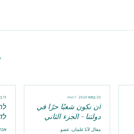
s
20 במאי 2024
∙
1
min
13 במאי 2023
أن نكون شعبًا حرًا في
לה
دولتنا - الجزء الثاني
לד
مقال لآنا غلمان، عضو
אנה