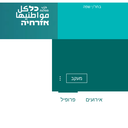
בחר/י שפה
More actions
מעקב
אירועים
פרופיל