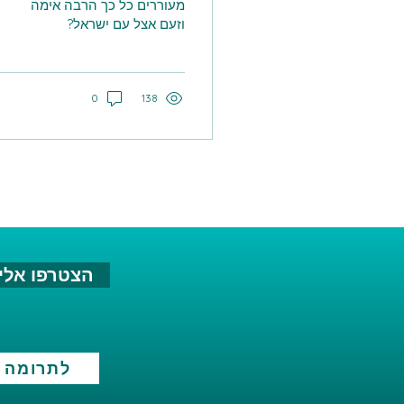
מעוררים כל כך הרבה אימה
וזעם אצל עם ישראל?
לאחרונה משה בוגי היעלון,
שר בטחון לשעבר, העז
לומר שישראל מבצעת
138
טיהור אתני...
0
הצטרפו אלינ
לתרומה