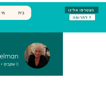
הצטרפו אלינו
בית
↓ ?מ
לתרומה
elman
0
עוקבים