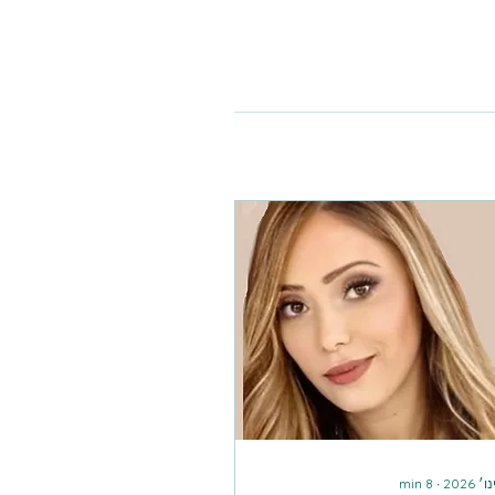
min
8
∙