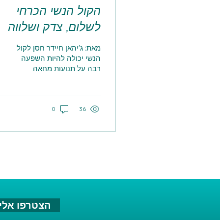
הקול הנשי הכרחי
לשלום, צדק ושלווה
מאת: ג'יהאן חיידר חסן לקול
הנשי יכולה להיות השפעה
רבה על תנועות מחאה
ושינוי. הדוגמא הבולטת
ביותר מהתקופה המודרנית
היא רוזה פארקס, שהייתה
36
0
אפרו-אמריקאית אמיצה
ושבירת נורמות שמאפשרות
לפשיעה לשגשג. כמו כן,
שינוי עמוק לא קורה בלי
נשים כי מחקרים וניסיון
עולמי הראו שתהליכי שינוי
קהילתי שמובלים גם בידי
נשים מחזיקים יותר זמן
ואילו פתרונות שנשענים רק
על אכיפה קורסים. בכך
הצטרפו אלינ
נשים מביאות התמדה,