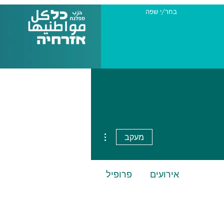
בחר/י שפה
More actions
מעקב
אירועים
פרופיל