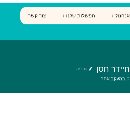
י אנחנו
↓ הפעולות שלנו
צור קשר
חיידר חסן
כותב/ת
0
במעקב אחר