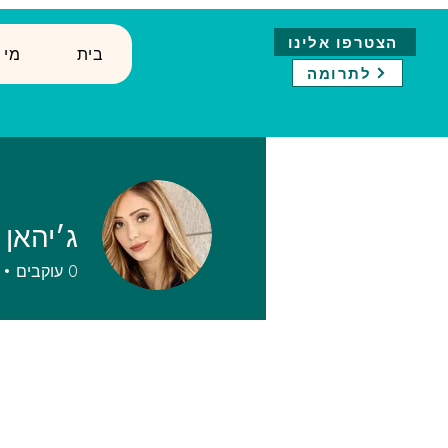
הצטרפו אלינו
בית
↓ ?מ
לתרומה
ג׳יהאן 
0
עוקבים